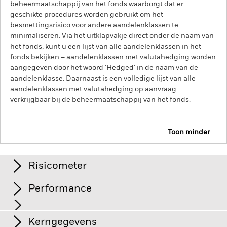
beheermaatschappij van het fonds waarborgt dat er
geschikte procedures worden gebruikt om het
besmettingsrisico voor andere aandelenklassen te
minimaliseren. Via het uitklapvakje direct onder de naam van
het fonds, kunt u een lijst van alle aandelenklassen in het
fonds bekijken – aandelenklassen met valutahedging worden
aangegeven door het woord 'Hedged' in de naam van de
aandelenklasse. Daarnaast is een volledige lijst van alle
aandelenklassen met valutahedging op aanvraag
verkrijgbaar bij de beheermaatschappij van het fonds.
Toon minder
iShares Emerging Markets Government Bond Index
Fund (IE)
Risicometer
Performance
Grafiek
Kerngegevens
Veranderingen in rentetarieven, kredietrisico's en/of de