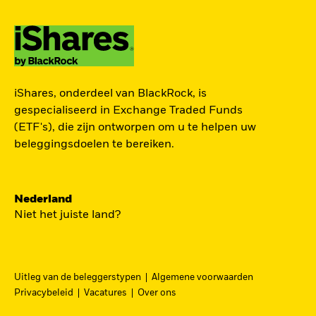
ZOEK iSHARES
iShares, onderdeel van BlackRock, is
FONDSEN
gespecialiseerd in Exchange Traded Funds
(ETF's), die zijn ontworpen om u te helpen uw
Vind een iShares ETF of
beleggingsdoelen te bereiken.
indexfonds dat je kan helpen
om je beleggingsdoelen te
bereiken.
Nederland
Niet het juiste land?
Uitleg van de beleggerstypen
Algemene voorwaarden
BEKIJK PER CATEGORIE
Privacybeleid
Vacatures
Over ons