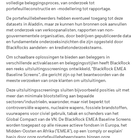
Prospectus (English)
10/28/2034
volledige beleggingsproces, van onderzoek tot
Minimale eerste inleg
EUR 500.000,00
Totaalrendement
7,3
3,8
10,6
portefeuilleconstructie en -modellering tot rapportage.
(%) EUR
Aanbevolen periode van bezit : 3 jaar
Gebruik van winst
Herbeleggend
Voorbeeldbelegging EUR 10.000
De portefeuillebeheerders hebben eventueel toegang tot deze
Index (%) USD
Regulatory Structure
UCITS
Posities aan verandering onderhevig
datasets in Aladdin, maar ze kunnen hun bronnen ook aanvullen
10,3
5,7
13,3
Alle documenten
met onderzoek van verkoopanalisten, rapporten van non-
Morningstar-categorie
Global Emerging Markets
per
gouvernementele organisaties, door bedrijven gepubliceerde data
Bond - EUR Hedged
Het rendement is weergegeven na aftrek van de lopende
en fundamentele onderzoeksinzichten die zijn opgesteld door
Scenario's
Dealing Frequency
Dagelijks, forward pricing
kosten. Instap-/uitstapvergoedingen worden niet in
BlackRocks aandelen- en kredietonderzoeksteams.
basis
aanmerking genomen bij de berekening.
Er is geen minimaal gegarandeerd rendement
Minimum
Om schaalbare oplossingen te bieden aan beleggers in
SEDOL
BNZHM44
verschillende activaklassen en beleggingsstijlen heeft BlackRock
De getoonde cijfers hebben betrekking op de prestaties in het
Wat u kunt terugkrijgen na aftrek van kost
een reeks uitsluitingsscreenings ontwikkeld, "BlackRock EMEA
verleden.
Stressscenario
In het verleden behaalde resultaten vormen geen
Gemiddeld rendement per jaar
Baseline Screens”, die gericht zijn op het beantwoorden van de
betrouwbare indicator voor toekomstige resultaten. Markten
meeste verzoeken van onze klanten om uitsluitingen.
kunnen zich in de toekomst heel anders ontwikkelen. Het kan
Wat u kunt terugkrijgen na aftrek van kost
Ongunstig
u helpen om te beoordelen hoe het fonds in het verleden
Deze uitsluitingsscreenings sluiten bijvoorbeeld posities uit met
Gemiddeld rendement per jaar
meer dan minimale blootstelling aan bepaalde
werd beheerd
sectoren/industrieën, waaronder, maar niet beperkt tot
De prestaties worden weergegeven op basis van de netto-
Wat u kunt terugkrijgen na aftrek van kost
Gematigd
controversiële wapens, nucleaire wapens, fossiele brandstoffen,
Gemiddeld rendement per jaar
inventariswaarde (NIW), waarbij de bruto-inkomsten, indien
vuurwapens voor civiel gebruik, tabak en schenders van het
van toepassing, worden herbelegd. Het rendement van uw
Global Compact van de VN. De BlackRock EMEA Baseline Screens
Wat u kunt terugkrijgen na aftrek van kost
belegging kan stijgen of dalen als gevolg van
Gunstig
worden toegepast op alle nieuwe actieve fondsen in Europa, het
Gemiddeld rendement per jaar
valutaschommelingen als uw belegging wordt gedaan in een
Midden-Oosten en Afrika ("EMEA"), op een 'comply or explain'
andere valuta dan die gebruikt in de berekening van de
Het stressscenario laat zien wat u zou kunnen terugkrijgen in
basis door onze portefeuillebeheersteams binnen onze