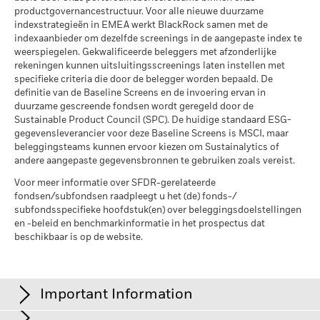
prestaties in het verleden. Bron: Blackrock
extreme marktomstandigheden.
productgovernancestructuur. Voor alle nieuwe duurzame
indexstrategieën in EMEA werkt BlackRock samen met de
indexaanbieder om dezelfde screenings in de aangepaste index te
weerspiegelen. Gekwalificeerde beleggers met afzonderlijke
rekeningen kunnen uitsluitingsscreenings laten instellen met
specifieke criteria die door de belegger worden bepaald. De
definitie van de Baseline Screens en de invoering ervan in
duurzame gescreende fondsen wordt geregeld door de
Sustainable Product Council (SPC). De huidige standaard ESG-
gegevensleverancier voor deze Baseline Screens is MSCI, maar
beleggingsteams kunnen ervoor kiezen om Sustainalytics of
andere aangepaste gegevensbronnen te gebruiken zoals vereist.
Voor meer informatie over SFDR-gerelateerde
fondsen/subfondsen raadpleegt u het (de) fonds-/
subfondsspecifieke hoofdstuk(en) over beleggingsdoelstellingen
en -beleid en benchmarkinformatie in het prospectus dat
beschikbaar is op de website.
Important Information