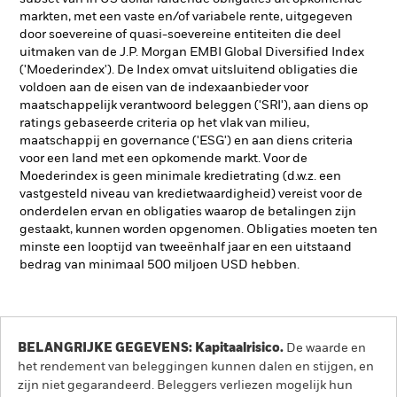
markten, met een vaste en/of variabele rente, uitgegeven
door soevereine of quasi-soevereine entiteiten die deel
uitmaken van de J.P. Morgan EMBI Global Diversified Index
('Moederindex'). De Index omvat uitsluitend obligaties die
voldoen aan de eisen van de indexaanbieder voor
maatschappelijk verantwoord beleggen ('SRI'), aan diens op
ratings gebaseerde criteria op het vlak van milieu,
maatschappij en governance ('ESG') en aan diens criteria
voor een land met een opkomende markt. Voor de
Moederindex is geen minimale kredietrating (d.w.z. een
vastgesteld niveau van kredietwaardigheid) vereist voor de
onderdelen ervan en obligaties waarop de betalingen zijn
gestaakt, kunnen worden opgenomen. Obligaties moeten ten
minste een looptijd van tweeënhalf jaar en een uitstaand
bedrag van minimaal 500 miljoen USD hebben.
BELANGRIJKE GEGEVENS: Kapitaalrisico.
De waarde en
het rendement van beleggingen kunnen dalen en stijgen, en
zijn niet gegarandeerd. Beleggers verliezen mogelijk hun