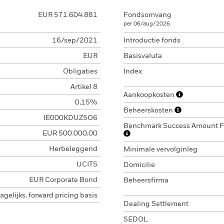
EUR 571.604.881
Fondsomvang
per 06/aug/2026
16/sep/2021
Introductie fonds
EUR
Basisvaluta
Obligaties
Index
Artikel 8
Aankoopkosten
0,15%
Beheerskosten
IE000KDUZ5O6
Benchmark Success Amount 
EUR 500.000,00
Herbeleggend
Minimale vervolginleg
UCITS
Domicilie
EUR Corporate Bond
Beheersfirma
agelijks, forward pricing basis
Dealing Settlement
SEDOL