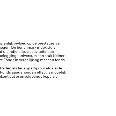
ienlijk invloed op de prestaties van
rhogen.
De benchmark index sluit
 uit indien deze activiteiten de
 beleggingsuniversum een stuk kleiner
t Fonds in vergelijking met een fonds
ptreden als tegenpartij voor afgeleide
et Fonds aangehouden effect is mogelijk
etekent dat er onvoldoende kopers of