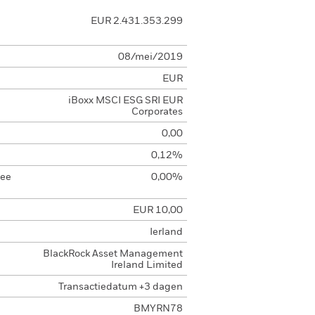
EUR 2.431.353.299
08/mei/2019
EUR
iBoxx MSCI ESG SRI EUR
Corporates
0,00
0,12%
Fee
0,00%
EUR 10,00
Ierland
BlackRock Asset Management
Ireland Limited
Transactiedatum +3 dagen
BMYRN78