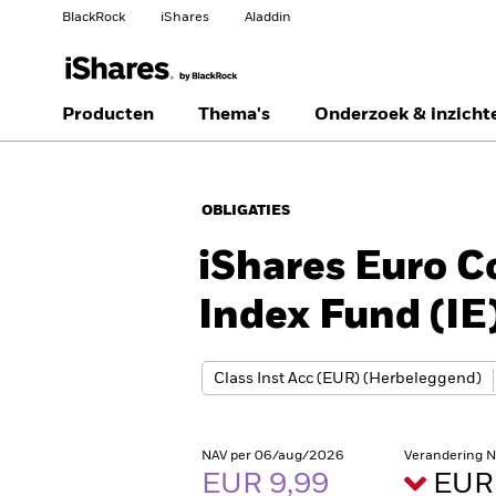
BlackRock
iShares
Aladdin
Verander uw locatie
Ander beleggerstype
Producten
Thema's
Onderzoek & inzicht
Americas Offshore
Australia
Particuliere belegger
OBLIGATIES
China Offshore - 中国
Colombia
境外
iShares Euro C
Finland
France
Index Fund (IE
Luxembourg
Magyarország
Portugal
Schweiz
United Kingdom
United States
NAV per 06/aug/2026
Verandering 
EUR 9,99
EUR 