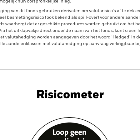
ogelijk hun oorspronkelijke inleg.
ing van dit fonds gebruiken derivaten om valutarisico's af te dekke
el besmettingsrisico (ook bekend als spill-over) voor andere aande
s waarborgt dat er geschikte procedures worden gebruikt om het be
a het uitklapvakje direct onder de naam van het fonds, kunt u een li
met valutahedging worden aangegeven door het woord 'Hedged' in d
n alle aandelenklassen met valutahedging op aanvraag verkrijgbaar b
PRIIP KID
Factsheet
Prospect
 SRI Index Fund
Download
Risicometer
Kerngegevens
Managers
Portefeuille