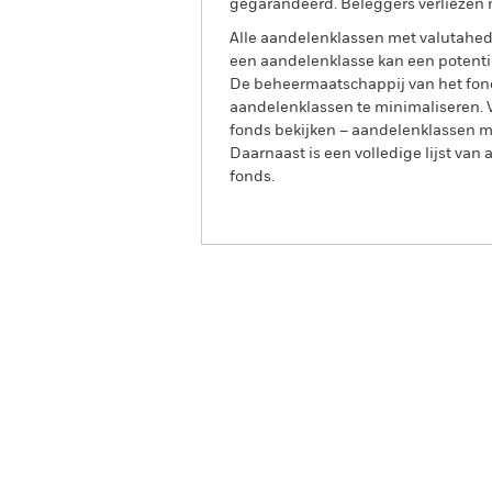
gegarandeerd. Beleggers verliezen m
Alle aandelenklassen met valutahedg
een aandelenklasse kan een potentie
De beheermaatschappij van het fond
aandelenklassen te minimaliseren. Vi
fonds bekijken – aandelenklassen 
Daarnaast is een volledige lijst va
fonds.
iShares Euro Corporate Bond ESG
(IE)
Overzicht
Rendement