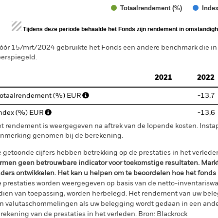
Totaalrendement (%)
Index
d of interactive chart.
Tijdens deze periode behaalde het Fonds zijn rendement in omstandighe
óór 15/mrt/2024 gebruikte het Fonds een andere benchmark die i
erspiegeld.
2021
2022
otaalrendement (%) EUR
-13,7
ndex (%) EUR
-13,6
t rendement is weergegeven na aftrek van de lopende kosten. Insta
nmerking genomen bij de berekening.
 getoonde cijfers hebben betrekking op de prestaties in het verlede
rmen geen betrouwbare indicator voor toekomstige resultaten. Mark
ders ontwikkelen. Het kan u helpen om te beoordelen hoe het fonds
 prestaties worden weergegeven op basis van de netto-inventariswa
dien van toepassing, worden herbelegd. Het rendement van uw beleg
n valutaschommelingen als uw belegging wordt gedaan in een ander
rekening van de prestaties in het verleden. Bron: Blackrock