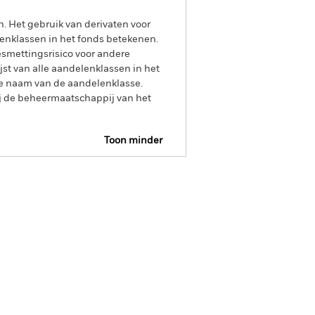
n. Het gebruik van derivaten voor
lenklassen in het fonds betekenen.
smettingsrisico voor andere
jst van alle aandelenklassen in het
e naam van de aandelenklasse.
ij de beheermaatschappij van het
Toon minder
us
SFDR Web Disclosure
verdeling
Documenten