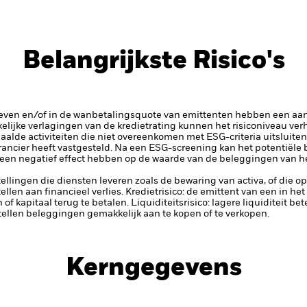
Belangrijkste Risico's
rieven en/of in de wanbetalingsquote van emittenten hebben een aanz
kelijke verlagingen van de kredietrating kunnen het risiconiveau ve
lde activiteiten die niet overeenkomen met ESG-criteria uitsluitend
rancier heeft vastgesteld. Na een ESG-screening kan het potentiële
 een negatief effect hebben op de waarde van de beleggingen van he
tellingen die diensten leveren zoals de bewaring van activa, of die o
llen aan financieel verlies.
Kredietrisico: de emittent van een in h
n of kapitaal terug te betalen.
Liquiditeitsrisico: lagere liquiditeit b
stellen beleggingen gemakkelijk aan te kopen of te verkopen.
Kerngegevens