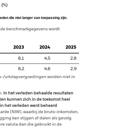
 (%)
den die niet langer van toepassing zijn.
n de benchmarkgegevens wordt
2023
2024
2025
8,1
4,5
2,8
8,2
4,6
2,9
p-/uitstapvergoedingen worden niet in
n.
In het verleden behaalde resultaten
ten kunnen zich in de toekomst heel
 in het verleden werd beheerd
arde (NIW), waarbij de bruto-inkomsten,
ging kan stijgen of dalen als gevolg
e valuta dan die gebruikt in de