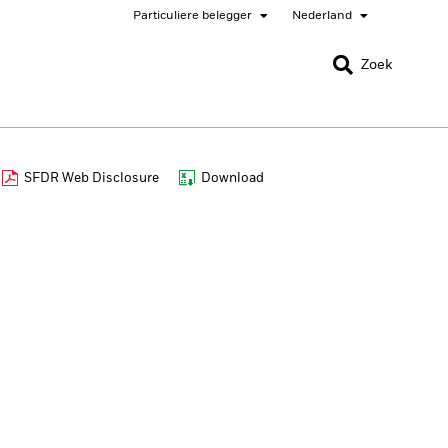
Particuliere belegger
Nederland
SLUITEN
SLUITEN
Zoek
nada
Chile
SFDR Web Disclosure
Download
gger
bai (IFC)
España
pan - 日本
Korea - 한국
rway
Polska
eden
Taiwan - 台灣