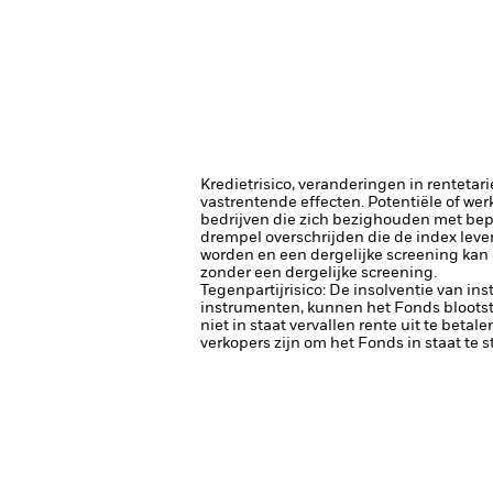
Kredietrisico, veranderingen in renteta
vastrentende effecten. Potentiële of wer
bedrijven die zich bezighouden met bepaa
drempel overschrijden die de index leve
worden en een dergelijke screening kan
zonder een dergelijke screening.
Tegenpartijrisico: De insolventie van ins
instrumenten, kunnen het Fonds blootste
niet in staat vervallen rente uit te betale
verkopers zijn om het Fonds in staat te 