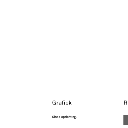
Grafiek
R
Sinds oprichting.
Sinds oprichting.
Line chart with 60 data points.
The chart has 1 X axis displaying Time. Ran