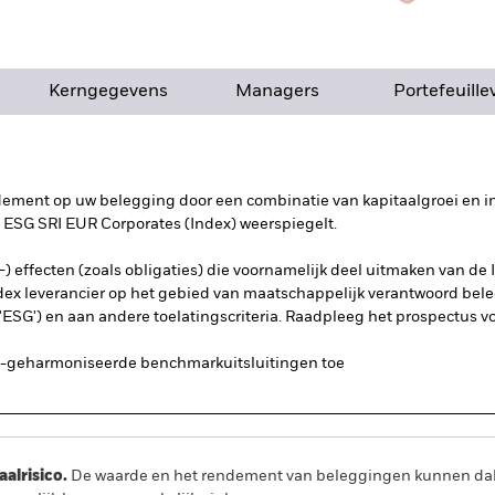
Kerngegevens
Managers
Portefeuille
ndement op uw belegging door een combinatie van kapitaalgroei en in
 ESG SRI EUR Corporates (Index) weerspiegelt.
) effecten (zoals obligaties) die voornamelijk deel uitmaken van de 
dex leverancier op het gebied van maatschappelijk verantwoord bele
ESG') en aan andere toelatingscriteria. Raadpleeg het prospectus vo
s-geharmoniseerde benchmarkuitsluitingen toe
lrisico.
De waarde en het rendement van beleggingen kunnen dalen