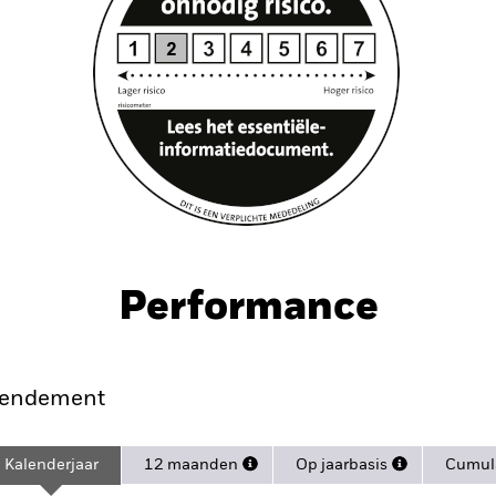
Performance
endement
Kalenderjaar
12 maanden
Op jaarbasis
Cumula
ge: 2021-08-31 00:00:00 to 2026-07-31 00:00:00.