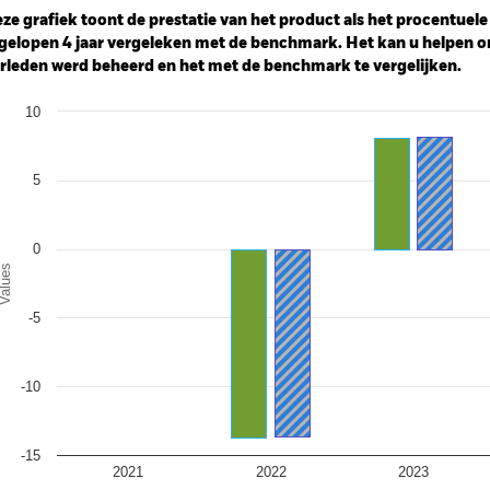
: -24 to 12.
ze grafiek toont de prestatie van het product als het procentuele v
gelopen 4 jaar vergeleken met de benchmark. Het kan u helpen o
rleden werd beheerd en het met de benchmark te vergelijken.
art
10
r chart with 2 data series.
e chart has 1 X axis displaying categories.
e chart has 1 Y axis displaying Values. Range: -15 to 10.
5
0
alues
-5
-10
-15
2021
2022
2023