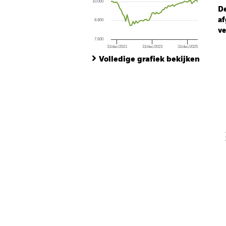
10.000
The chart has 1 Y axis displaying values. Range
De
af
8.800
ve
7.600
31/dec/2021
31/dec/2023
31/dec/2025
Ch
End of interactive chart.
Ba
Volledige grafiek bekijken
Th
Th
V