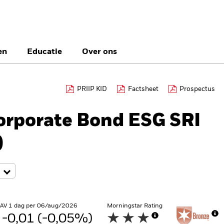
en
Educatie
Over ons
België
Brazil
Ca
PRIIP KID
Factsheet
Prospectus
Professionele bele
Denmark
Deutschland
Du
orporate Bond ESG SRI
Hong Kong - 香港
Italia
Ja
)
México
Nederland
No
Singapore
South Africa
Sw
Õsterreich
Location not listed
NAV 1 dag per 06/aug/2026
Morningstar Rating
-0,01 (-0,05%)