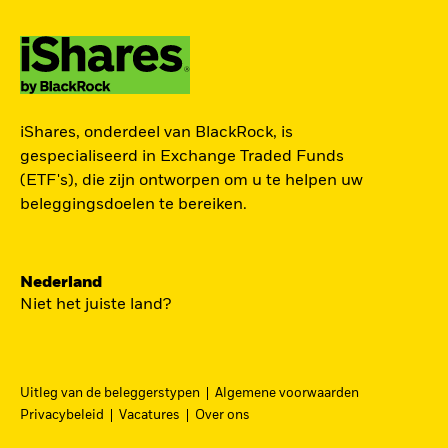
ZOEK iSHARES
iShares, onderdeel van BlackRock, is
FONDSEN
gespecialiseerd in Exchange Traded Funds
(ETF's), die zijn ontworpen om u te helpen uw
Vind een iShares ETF of
beleggingsdoelen te bereiken.
indexfonds dat je kan helpen
om je beleggingsdoelen te
bereiken.
Nederland
Niet het juiste land?
Uitleg van de beleggerstypen
Algemene voorwaarden
BEKIJK PER CATEGORIE
Privacybeleid
Vacatures
Over ons