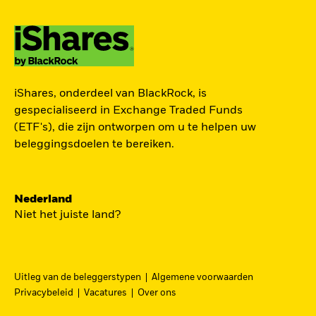
ZOEK iSHARES
iShares, onderdeel van BlackRock, is
FONDSEN
gespecialiseerd in Exchange Traded Funds
(ETF's), die zijn ontworpen om u te helpen uw
Vind een iShares ETF of
beleggingsdoelen te bereiken.
indexfonds dat je kan helpen
om je beleggingsdoelen te
bereiken.
Nederland
Niet het juiste land?
Uitleg van de beleggerstypen
Algemene voorwaarden
BEKIJK PER CATEGORIE
Privacybeleid
Vacatures
Over ons