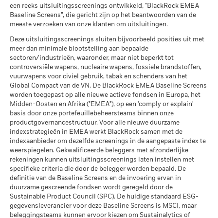
van toepassing herbelegd. De rendementsgegevens zijn
MSCI – Tabak
0,00%
Rendement uit securities lending (%)
Wereldwijde classificatie van
Equity Global
een reeks uitsluitingsscreenings ontwikkeld, "BlackRock EMEA
gebaseerd op de netto-inventariswaarde (NIW) van het ETF,
per 06/aug/2026
fondsen door Lipper
Baseline Screens”, die gericht zijn op het beantwoorden van de
Wat u kunt terugkrijgen na aftrek van kost
die mogelijk niet gelijk is aan de marktprijs van het ETF.
Gematigd
Gem. uitgeleend (% van AUM)
per 17/jul/2026
meeste verzoeken van onze klanten om uitsluitingen.
Gemiddeld rendement per jaar
MSCI – Overtreders van
0,00%
Individuele aandeelhouders kunnen opbrengsten boeken die
Global Compact van de VN
MSCI Gewogen Gemiddelde
73,24
Deze uitsluitingsscreenings sluiten bijvoorbeeld posities uit met
verschillen van het rendement van de NIW.
Max. uitgeleend (% van AUM)
per 06/aug/2026
Wat u kunt terugkrijgen na aftrek van kost
Koolstofintensiteit (ton CO2-
Gunstig
meer dan minimale blootstelling aan bepaalde
Het rendement van uw belegging kan stijgen of dalen door
Gemiddeld rendement per jaar
eq/$ miljoen OMZET)
sectoren/industrieën, waaronder, maar niet beperkt tot
MSCI – Ketelkool
0,00%
Onderpand (% van lening)
valutaschommelingen indien uw belegging in een andere
per 17/jul/2026
Het stressscenario laat zien wat u zou kunnen terugkrijgen in
controversiële wapens, nucleaire wapens, fossiele brandstoffen,
per 06/aug/2026
valuta is dan degene die werd gebruikt in de berekening van
vuurwapens voor civiel gebruik, tabak en schenders van het
extreme marktomstandigheden.
MSCI Impliciete
> 2,0 - 2,5 °C
de resultaten uit het verleden.
Bron:
Blackrock.
MSCI – Oliezand
0,00%
Temperatuurstijging (0-3,0+
Global Compact van de VN. De BlackRock EMEA Baseline Screens
De bovenstaande tabel geeft de beschikbare Securities
per 06/aug/2026
°C)
worden toegepast op alle nieuwe actieve fondsen in Europa, het
Lending gegevens weer.
per 17/jul/2026
Midden-Oosten en Afrika ("EMEA"), op een 'comply or explain'
basis door onze portefeuillebeheersteams binnen onze
De informatie in de tabel “Samenvatting Leningen” wordt niet
MSCI ESG % Dekking
100,00
productgovernancestructuur. Voor alle nieuwe duurzame
weergegeven voor fondsen die korter dan 12 maanden
per 17/jul/2026
indexstrategieën in EMEA werkt BlackRock samen met de
Betrokkenheid van
100,00%
gebruik hebben gemaakt van securities lending. De
bedrijfsleven Dekking
indexaanbieder om dezelfde screenings in de aangepaste index te
MSCI ESG-kwaliteitsscore –
93,64
weergegeven cijfers hebben betrekking op resultaten in het
weerspiegelen. Gekwalificeerde beleggers met afzonderlijke
Percentiel peer
per 06/aug/2026
verleden. In het verleden behaalde resultaten zijn geen
rekeningen kunnen uitsluitingsscreenings laten instellen met
per 17/jul/2026
Percentage niet-gedekt
0,00%
betrouwbare indicator voor toekomstige resultaten. Het beleid
specifieke criteria die door de belegger worden bepaald. De
Fonds
Fondsen in peergroup
5.521
van BlackRock is om rendementsgegevens openbaar te
definitie van de Baseline Screens en de invoering ervan in
per 06/aug/2026
per 17/jul/2026
maken met een vertraging van één maand. Dit betekent dat
duurzame gescreende fondsen wordt geregeld door de
het rendement van 01/01/2019 tot 31/12/2019 openbaar
Sustainable Product Council (SPC). De huidige standaard ESG-
MSCI Gewogen Gemiddelde
98,71
De blootstellingen van BlackRock inzake betrokkenheid van
kan worden gemaakt vanaf 01/02/2020.
gegevensleverancier voor deze Baseline Screens is MSCI, maar
Koolstofintensiteit % Dekking
het bedrijfsleven, zoals hierboven weergegeven voor
beleggingsteams kunnen ervoor kiezen om Sustainalytics of