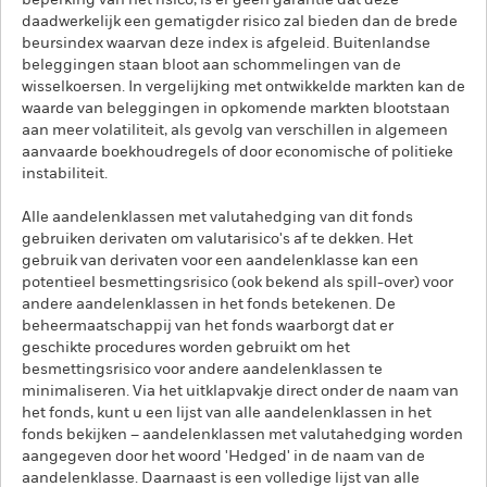
beperking van het risico, is er geen garantie dat deze
daadwerkelijk een gematigder risico zal bieden dan de brede
beursindex waarvan deze index is afgeleid. Buitenlandse
beleggingen staan bloot aan schommelingen van de
wisselkoersen. In vergelijking met ontwikkelde markten kan de
waarde van beleggingen in opkomende markten blootstaan
aan meer volatiliteit, als gevolg van verschillen in algemeen
aanvaarde boekhoudregels of door economische of politieke
instabiliteit.
Alle aandelenklassen met valutahedging van dit fonds
gebruiken derivaten om valutarisico's af te dekken. Het
gebruik van derivaten voor een aandelenklasse kan een
potentieel besmettingsrisico (ook bekend als spill-over) voor
andere aandelenklassen in het fonds betekenen. De
beheermaatschappij van het fonds waarborgt dat er
geschikte procedures worden gebruikt om het
besmettingsrisico voor andere aandelenklassen te
minimaliseren. Via het uitklapvakje direct onder de naam van
het fonds, kunt u een lijst van alle aandelenklassen in het
fonds bekijken – aandelenklassen met valutahedging worden
aangegeven door het woord 'Hedged' in de naam van de
aandelenklasse. Daarnaast is een volledige lijst van alle