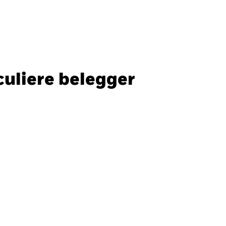
Particuliere belegger
Nederland
SLUITEN
SLUITEN
Zoek
culiere belegger
ada
Chile
ger
i (IFC)
España
an - 日本
Korea - 한국
way
Polska
den
Taiwan - 台灣