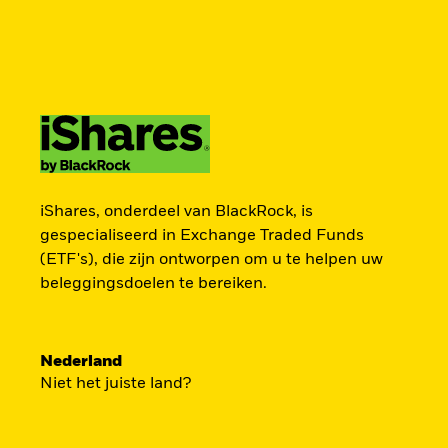
BlackRock
iShares
Aladdin
Verander uw locatie
Ander beleggerstype
Producten
Thema's
Onderzoek & inzicht
Americas Offshore
Australia
ZOEK iSHAR
Particuliere belegger
China Offshore - 中
Colombia
iShares, onderdeel van BlackRock, is
国境外
gespecialiseerd in Exchange Traded Funds
(ETF's), die zijn ontworpen om u te helpen uw
Finland
France
Vind een iShares ETF of indexfonds dat je 
beleggingsdoelen te bereiken.
Luxembourg
Magyarország
Portugal
Schweiz
Nederland
United Kingdom
United States
Niet het juiste land?
BEKIJK PER CATEGORIE