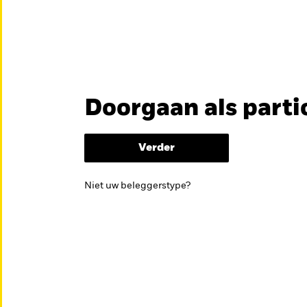
en
Educatie
Over ons
Doorgaan als parti
België
Brazil
Can
ES FONDSEN
Professionele beleg
Denmark
Deutschland
Duba
Verder
Hong Kong - 香港
Italia
Jap
kan helpen om je beleggingsdoelen te bereiken.
Niet uw beleggerstype?
México
Nederland
Nor
Singapore
South Africa
Swe
Õsterreich
Location not listed