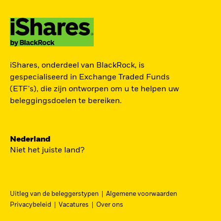
ZOEK iSHARES
iShares, onderdeel van BlackRock, is
FONDSEN
gespecialiseerd in Exchange Traded Funds
(ETF's), die zijn ontworpen om u te helpen uw
Vind een iShares ETF of
beleggingsdoelen te bereiken.
indexfonds dat je kan helpen
om je beleggingsdoelen te
bereiken.
Nederland
Niet het juiste land?
Uitleg van de beleggerstypen
Algemene voorwaarden
BEKIJK PER CATEGORIE
Privacybeleid
Vacatures
Over ons