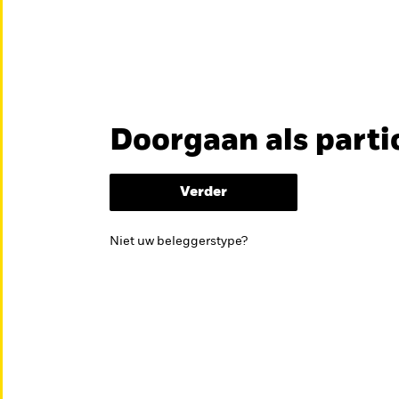
en
Educatie
Over ons
Doorgaan als parti
België
Brazil
Can
ES FONDSEN
Professionele beleg
Denmark
Deutschland
Duba
Verder
Hong Kong - 香港
Italia
Jap
kan helpen om je beleggingsdoelen te bereiken.
Niet uw beleggerstype?
México
Nederland
Nor
Singapore
South Africa
Swe
Õsterreich
Location not listed