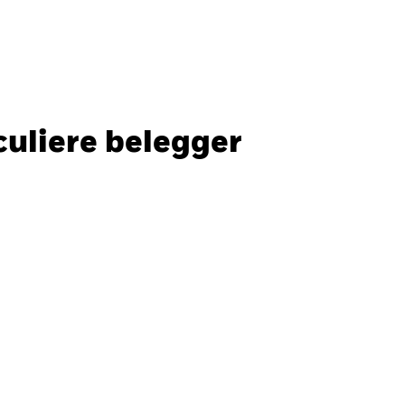
Particuliere belegger
Nederland
SLUITEN
SLUITEN
Zoek
culiere belegger
ada
Chile
ger
i (IFC)
España
an - 日本
Korea - 한국
way
Polska
den
Taiwan - 台灣