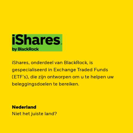
BlackRock
iShares
Aladdin
Verander uw locatie
Ander beleggerstype
Producten
Thema's
Onderzoek & inzicht
Americas Offshore
Australia
ZOEK iSHAR
Particuliere belegger
China Offshore - 中
Colombia
iShares, onderdeel van BlackRock, is
国境外
gespecialiseerd in Exchange Traded Funds
(ETF's), die zijn ontworpen om u te helpen uw
Finland
France
Vind een iShares ETF of indexfonds dat je 
beleggingsdoelen te bereiken.
Luxembourg
Magyarország
Portugal
Schweiz
Nederland
United Kingdom
United States
Niet het juiste land?
BEKIJK PER CATEGORIE