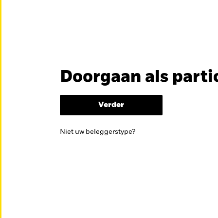
en
Educatie
Over ons
Doorgaan als parti
België
Brazil
Can
ES FONDSEN
Professionele beleg
Denmark
Deutschland
Duba
Verder
Hong Kong - 香港
Italia
Jap
kan helpen om je beleggingsdoelen te bereiken.
Niet uw beleggerstype?
México
Nederland
Nor
Singapore
South Africa
Swe
Õsterreich
Location not listed