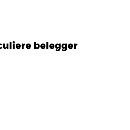
Particuliere belegger
Nederland
SLUITEN
SLUITEN
Zoek
culiere belegger
ada
Chile
ger
i (IFC)
España
an - 日本
Korea - 한국
way
Polska
den
Taiwan - 台灣