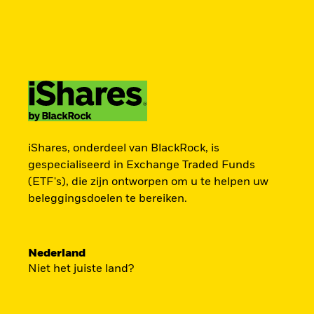
BlackRock
iShares
Aladdin
Verander uw locatie
Ander beleggerstype
Producten
Thema's
Onderzoek & inzicht
Americas Offshore
Australia
ZOEK iSHAR
Particuliere belegger
China Offshore - 中
Colombia
iShares, onderdeel van BlackRock, is
国境外
gespecialiseerd in Exchange Traded Funds
(ETF's), die zijn ontworpen om u te helpen uw
Finland
France
Vind een iShares ETF of indexfonds dat je 
beleggingsdoelen te bereiken.
Luxembourg
Magyarország
Portugal
Schweiz
Nederland
United Kingdom
United States
Niet het juiste land?
BEKIJK PER CATEGORIE