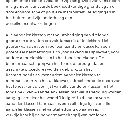
opkomende markten volatieler zijn als gevolg van verschillen
in algemeen aanvaarde boekhoudkundige grondslagen of
door economische of politieke instabiliteit. Beleggingen in
het buitenland zijn onderhevig aan
wisselkoersontwikkelingen.
Alle aandelenklassen met valutahedging van dit fonds
gebruiken derivaten om valutarisico's af te dekken. Het
gebruik van derivaten voor een aandelenklasse kan een
potentieel besmettingsrisico (ook bekend als spill-over) voor
andere aandelenklassen in het fonds betekenen. De
beheermaatschappij van het fonds waarborgt dat er
geschikte procedures worden gebruikt om het
besmettingsrisico voor andere aandelenklassen te
minimaliseren. Via het uitklapvakje direct onder de naam van
het fonds, kunt u een lijst van alle aandelenklassen in het
fonds bekijken – aandelenklassen met valutahedging worden
aangegeven door het woord 'Hedged' in de naam van de
aandelenklasse. Daarnaast is een volledige lijst van alle
aandelenklassen met valutahedging op aanvraag
verkrijgbaar bij de beheermaatschappij van het fonds.