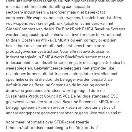
MSCI Gewogen Gemiddelde
22,37
Deze uitsluitingsscreenings sluiten bijvoorbeeld posities uit met
verschillen van het rendement van de NIW.
Max. uitgeleend (% van AUM)
per 06/aug/2026
Wat u kunt terugkrijgen na aftrek van kost
Koolstofintensiteit (ton CO2-
Gunstig
meer dan minimale blootstelling aan bepaalde
Het rendement van uw belegging kan stijgen of dalen door
Gemiddeld rendement per jaar
eq/$ miljoen OMZET)
sectoren/industrieën, waaronder, maar niet beperkt tot
MSCI – Ketelkool
0,00%
Onderpand (% van lening)
valutaschommelingen indien uw belegging in een andere
per 17/jul/2026
Het stressscenario laat zien wat u zou kunnen terugkrijgen in
controversiële wapens, nucleaire wapens, fossiele brandstoffen,
per 06/aug/2026
valuta is dan degene die werd gebruikt in de berekening van
vuurwapens voor civiel gebruik, tabak en schenders van het
extreme marktomstandigheden.
MSCI Impliciete
> 1,5 - 2,0 °C
de resultaten uit het verleden.
Bron:
Blackrock.
MSCI – Oliezand
0,00%
Temperatuurstijging (0-3,0+
Global Compact van de VN. De BlackRock EMEA Baseline Screens
De bovenstaande tabel geeft de beschikbare Securities
per 06/aug/2026
°C)
worden toegepast op alle nieuwe actieve fondsen in Europa, het
Lending gegevens weer.
per 17/jul/2026
Midden-Oosten en Afrika ("EMEA"), op een 'comply or explain'
basis door onze portefeuillebeheersteams binnen onze
De informatie in de tabel “Samenvatting Leningen” wordt niet
MSCI ESG % Dekking
99,52
productgovernancestructuur. Voor alle nieuwe duurzame
weergegeven voor fondsen die korter dan 12 maanden
per 17/jul/2026
indexstrategieën in EMEA werkt BlackRock samen met de
Betrokkenheid van
99,69%
gebruik hebben gemaakt van securities lending. De
bedrijfsleven Dekking
indexaanbieder om dezelfde screenings in de aangepaste index te
MSCI ESG-kwaliteitsscore –
31,95
weergegeven cijfers hebben betrekking op resultaten in het
weerspiegelen. Gekwalificeerde beleggers met afzonderlijke
Percentiel peer
per 06/aug/2026
verleden. In het verleden behaalde resultaten zijn geen
rekeningen kunnen uitsluitingsscreenings laten instellen met
per 17/jul/2026
Percentage niet-gedekt
0,31%
betrouwbare indicator voor toekomstige resultaten. Het beleid
specifieke criteria die door de belegger worden bepaald. De
Fonds
Fondsen in peergroup
529
van BlackRock is om rendementsgegevens openbaar te
definitie van de Baseline Screens en de invoering ervan in
per 06/aug/2026
per 17/jul/2026
maken met een vertraging van één maand. Dit betekent dat
duurzame gescreende fondsen wordt geregeld door de
het rendement van 01/01/2019 tot 31/12/2019 openbaar
Sustainable Product Council (SPC). De huidige standaard ESG-
MSCI Gewogen Gemiddelde
99,42
De blootstellingen van BlackRock inzake betrokkenheid van
kan worden gemaakt vanaf 01/02/2020.
gegevensleverancier voor deze Baseline Screens is MSCI, maar
Koolstofintensiteit % Dekking
het bedrijfsleven, zoals hierboven weergegeven voor
beleggingsteams kunnen ervoor kiezen om Sustainalytics of
Ketelkool en Oliezand, worden berekend en gerapporteerd
andere aangepaste gegevensbronnen te gebruiken zoals vereist.
Het maximale uitgeleende percentage kan in de loop der tijd
per 17/jul/2026
voor bedrijven die meer dan 5% van hun inkomsten
stijgen of dalen.
Voor meer informatie over SFDR-gerelateerde
MSCI Impliciete
99,16
genereren uit ketelkool of oliezand zoals bepaald door MSCI
Temperatuurstijging %
fondsen/subfondsen raadpleegt u het (de) fonds-/
ESG Research. Voor de blootstelling van bedrijven die
Het primaire risico bij securities lending is dat de lener zijn