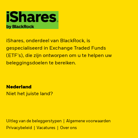
ZOEK iSHARES
iShares, onderdeel van BlackRock, is
FONDSEN
gespecialiseerd in Exchange Traded Funds
(ETF's), die zijn ontworpen om u te helpen uw
Vind een iShares ETF of
beleggingsdoelen te bereiken.
indexfonds dat je kan helpen
om je beleggingsdoelen te
bereiken.
Nederland
Niet het juiste land?
Uitleg van de beleggerstypen
Algemene voorwaarden
BEKIJK PER CATEGORIE
Privacybeleid
Vacatures
Over ons