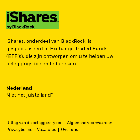
ZOEK iSHARES
iShares, onderdeel van BlackRock, is
FONDSEN
gespecialiseerd in Exchange Traded Funds
(ETF's), die zijn ontworpen om u te helpen uw
Vind een iShares ETF of
beleggingsdoelen te bereiken.
indexfonds dat je kan helpen
om je beleggingsdoelen te
bereiken.
Nederland
Niet het juiste land?
Uitleg van de beleggerstypen
Algemene voorwaarden
BEKIJK PER CATEGORIE
Privacybeleid
Vacatures
Over ons