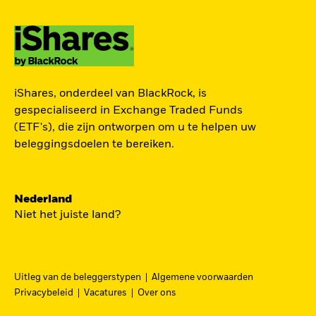
ZOEK iSHARES
iShares, onderdeel van BlackRock, is
FONDSEN
gespecialiseerd in Exchange Traded Funds
(ETF's), die zijn ontworpen om u te helpen uw
Vind een iShares ETF of
beleggingsdoelen te bereiken.
indexfonds dat je kan helpen
om je beleggingsdoelen te
bereiken.
Nederland
Niet het juiste land?
Uitleg van de beleggerstypen
Algemene voorwaarden
BEKIJK PER CATEGORIE
Privacybeleid
Vacatures
Over ons