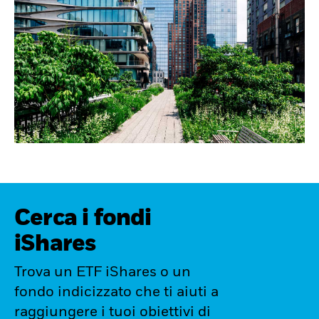
Cerca i fondi
iShares
Trova un ETF iShares o un
fondo indicizzato che ti aiuti a
raggiungere i tuoi obiettivi di