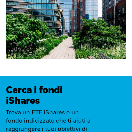
Cerca i fondi
iShares
Trova un ETF iShares o un
fondo indicizzato che ti aiuti a
raggiungere i tuoi obiettivi di