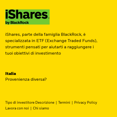
ETF Academy
iShares, parte della famiglia BlackRock, è
L’ETF Academy di iShares dedicata ai
specializzata in ETF (Exchange Traded Funds),
strumenti pensati per aiutarti a raggiungere i
Professionisti è sviluppata in
tuoi obiettivi di investimento
partnership con EFPA Italia e il suo
completamento dà diritto a due ore di
crediti formativi per il mantenimento
Italia
delle certificazioni EFPA.
Provenienza diversa?
Accedi
Tipo di investitore Descrizione
Termini
Privacy Policy
Lavora con noi
Chi siamo