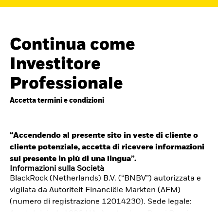
Continua come
Investitore
Professionale
Accetta termini e condizioni
“Accendendo al presente sito in veste di cliente o
cliente potenziale, accetta di ricevere informazioni
Cerca i fondi
sul presente in più di una lingua”.
iShares
Informazioni sulla Società
BlackRock (Netherlands) B.V. (“BNBV”) autorizzata e
Trova un ETF iShares o un
vigilata da Autoriteit Financiële Markten (AFM)
fondo indicizzato che ti aiuti a
(numero di registrazione 12014230). Sede legale:
Amstelplein 1, 1096 HA, Amsterdam, Paesi Bassi.
raggiungere i tuoi obiettivi di