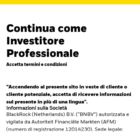
Continua come
Investitore
Professionale
Accetta termini e condizioni
“Accendendo al presente sito in veste di cliente o
cliente potenziale, accetta di ricevere informazioni
Cerca i fondi
sul presente in più di una lingua”.
iShares
Informazioni sulla Società
BlackRock (Netherlands) B.V. (“BNBV”) autorizzata e
Trova un ETF iShares o un
vigilata da Autoriteit Financiële Markten (AFM)
fondo indicizzato che ti aiuti a
(numero di registrazione 12014230). Sede legale:
Amstelplein 1, 1096 HA, Amsterdam, Paesi Bassi.
raggiungere i tuoi obiettivi di