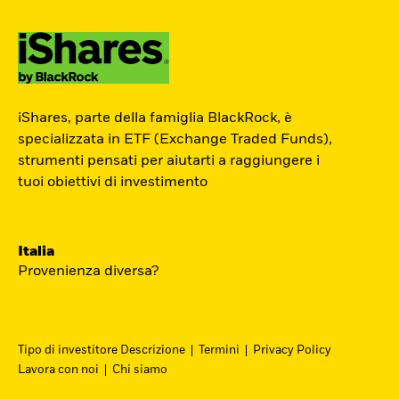
ETF Academy
iShares, parte della famiglia BlackRock, è
L’ETF Academy di iShares dedicata ai
specializzata in ETF (Exchange Traded Funds),
strumenti pensati per aiutarti a raggiungere i
Professionisti è sviluppata in
tuoi obiettivi di investimento
partnership con EFPA Italia e il suo
completamento dà diritto a due ore di
crediti formativi per il mantenimento
Italia
delle certificazioni EFPA.
Provenienza diversa?
Accedi
Tipo di investitore Descrizione
Termini
Privacy Policy
Lavora con noi
Chi siamo