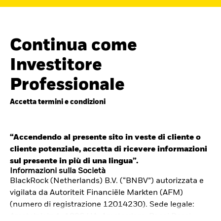
Continua come
Investitore
Professionale
Accetta termini e condizioni
“Accendendo al presente sito in veste di cliente o
cliente potenziale, accetta di ricevere informazioni
Cerca i fondi
sul presente in più di una lingua”.
iShares
Informazioni sulla Società
BlackRock (Netherlands) B.V. (“BNBV”) autorizzata e
Trova un ETF iShares o un
vigilata da Autoriteit Financiële Markten (AFM)
fondo indicizzato che ti aiuti a
(numero di registrazione 12014230). Sede legale:
Amstelplein 1, 1096 HA, Amsterdam, Paesi Bassi.
raggiungere i tuoi obiettivi di