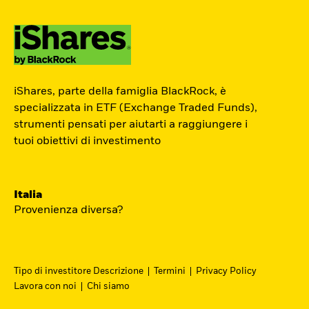
ETF Academy
iShares, parte della famiglia BlackRock, è
L’ETF Academy di iShares dedicata ai
specializzata in ETF (Exchange Traded Funds),
strumenti pensati per aiutarti a raggiungere i
Professionisti è sviluppata in
tuoi obiettivi di investimento
partnership con EFPA Italia e il suo
completamento dà diritto a due ore di
crediti formativi per il mantenimento
Italia
delle certificazioni EFPA.
Provenienza diversa?
Accedi
Tipo di investitore Descrizione
Termini
Privacy Policy
Lavora con noi
Chi siamo