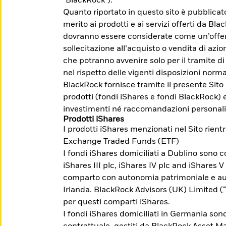
"BlackRock").
Quanto riportato in questo sito è pubblica
merito ai prodotti e ai servizi offerti da Bl
dovranno essere considerate come un’offert
sollecitazione all’acquisto o vendita di azion
che potranno avvenire solo per il tramite di
nel rispetto delle vigenti disposizioni norma
egli investimenti possono aumentare o diminuire 
BlackRock fornisce tramite il presente Sito
. Prima dell'adesione leggere il Prospetto, il P
prodotti (fondi iShares e fondi BlackRock) 
su Borsa Italiana www.borsaitaliana.it.
investimenti né raccomandazioni personali
Prodotti iShares
I prodotti iShares menzionati nel Sito rient
Exchange Traded Funds (ETF)
I fondi iShares domiciliati a Dublino sono co
i a raggiungere
iShares III plc, iShares IV plc and iShares V
comparto con autonomia patrimoniale e aut
Irlanda. BlackRock Advisors (UK) Limited 
per questi comparti iShares.
nti la possibilità di investire per temi,
I fondi iShares domiciliati in Germania sono