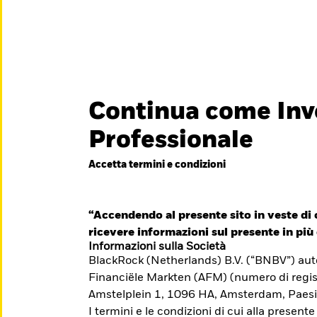
titore
iamo
Continua come Inv
België
Brazil
Can
Professionale
Investitori privati
Denmark
Deutschland
Duba
Accetta termini e condizioni
essionisti è
Hong Kong - 香港
Italia
Jap
e il suo
México
“Accendendo al presente sito in veste di c
Nederland
Nor
iti formativi per il
ricevere informazioni sul presente in più 
Singapore
South Africa
Swe
Informazioni sulla Società
BlackRock (Netherlands) B.V. (“BNBV”) autor
Õsterreich
Location not listed
Financiële Markten (AFM) (numero di regis
Amstelplein 1, 1096 HA, Amsterdam, Paesi
I termini e le condizioni di cui alla presente