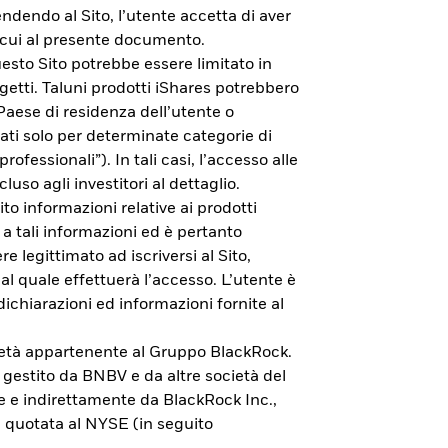
endendo al Sito, l’utente accetta di aver
di cui al presente documento.
esto Sito potrebbe essere limitato in
getti. Taluni prodotti iShares potrebbero
 Paese di residenza dell’utente o
zati solo per determinate categorie di
rofessionali”). In tali casi, l’accesso alle
cluso agli investitori al dettaglio.
to informazioni relative ai prodotti
 a tali informazioni ed è pertanto
e legittimato ad iscriversi al Sito,
al quale effettuerà l’accesso. L’utente è
dichiarazioni ed informazioni fornite al
cietà appartenente al Gruppo BlackRock.
vestimento.
è gestito da BNBV e da altre società del
e e indirettamente da BlackRock Inc.,
 quotata al NYSE (in seguito