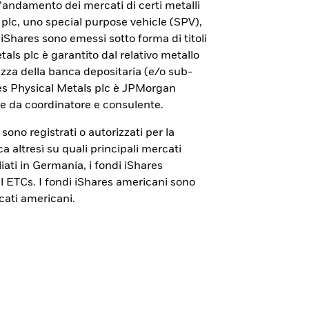
con iShares Bitcoin ETP.
ll’andamento dei mercati di certi metalli
 plc, uno special purpose vehicle (SPV),
 di iShares sono emessi sotto forma di titoli
tals plc è garantito dal relativo metallo
rezza della banca depositaria (e/o sub-
res Physical Metals plc è JPMorgan
e da coordinatore e consulente.
s sono registrati o autorizzati per la
 altresì su quali principali mercati
iati in Germania, i fondi iShares
cal ETCs. I fondi iShares americani sono
cati americani.
liana (
www.borsaitaliana.it
) sono
ionali. La pubblicazione del documento di
alcun giudizio della Consob
 I Prospetti, i Documenti con le
ID”), i Documenti di quotazione sono