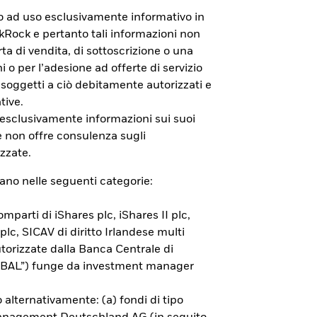
to ad uso esclusivamente informativo in
ackRock e pertanto tali informazioni non
a di vendita, di sottoscrizione o una
i o per l’adesione ad offerte di servizio
 soggetti a ciò debitamente autorizzati e
tive.
e non sono garantiti. L’investitore
 esclusivamente informazioni sui suoi
RIIPS KID ed il Documento di
e non offre consulenza sugli
zzate.
rano nelle seguenti categorie:
mparti di iShares plc, iShares II plc,
 plc, SICAV di diritto Irlandese multi
orizzate dalla Banca Centrale di
(“BAL”) funge da investment manager
 alternativamente: (a) fondi di tipo