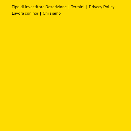
Tipo di investitore Descrizione
Termini
Privacy Policy
Lavora con noi
Chi siamo
Cerca i fondi
Trova un ETF iShares o un fondo indicizzato 