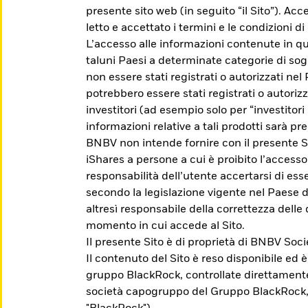
presente sito web (in seguito “il Sito”). Acc
letto e accettato i termini e le condizioni 
L’accesso alle informazioni contenute in qu
taluni Paesi a determinate categorie di sog
non essere stati registrati o autorizzati nel
potrebbero essere stati registrati o autoriz
investitori (ad esempio solo per “investitori p
informazioni relative a tali prodotti sarà pre
BNBV non intende fornire con il presente Si
iShares a persone a cui è proibito l’accesso
responsabilità dell’utente accertarsi di esser
 iShares
secondo la legislazione vigente nel Paese d
altresì responsabile della correttezza delle 
momento in cui accede al Sito.
Il presente Sito è di proprietà di BNBV So
che ti aiuti a raggiungere i tuoi obiettivi di in
Il contenuto del Sito è reso disponibile ed 
gruppo BlackRock, controllate direttament
società capogruppo del Gruppo BlackRock,