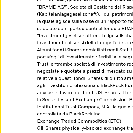
contrattuale, gestiti da BlackRock Asset
“BRAMD AG”), Società di Gestione del Ris
(Kapitalanlagegesellschaft), i cui patrimo
la quale agisce sulla base di un rapporto fid
stipulato con i partecipanti al fondo e BR
“Investmentgesellschaft mit Teilgesellscha
investimento ai sensi della Legge Tedesca 
Alcuni fondi iShares domiciliati negli Stati
portafogli di investimento riferibili alle se
Trust, entrambe società di investimento reg
negoziate e quotate a prezzi di mercato su
relative a questi fondi iShares di diritto 
agli investitori professionali. BlackRock Fu
adviser in favore dei fondi US iShares. I fo
Scopri gli Active ETF
la Securities and Exchange Commission. BFA
Institutional Trust Company, N.A., la quale
controllata da BlackRock Inc.
Accedi a una gestione esperta del portafoglio
Exchange Traded Commodities (ETC)
che cerca di sovraperformare il mercato, di
Gli iShares physically-backed exchange tr
ottenere un risultato specifico o di fornire