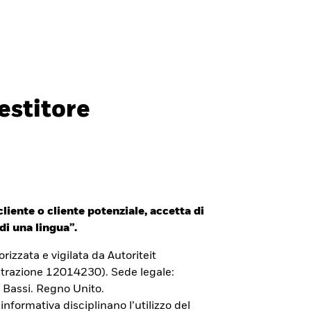
Investitori professionali
Italia
CHIUDI
CHIUDI
Cerca
estitore
ada
Chile
i (IFC)
España
an - 日本
Korea - 한국
liente o cliente potenziale, accetta di
way
Polska
di una lingua”.
den
Taiwan - 台灣
izzata e vigilata da Autoriteit
trazione 12014230). Sede legale:
 Bassi. Regno Unito.
 informativa disciplinano l’utilizzo del