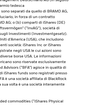
 Management Deutschland AG (in seguito
parmio tedesca
ni sono separati da quello di BRAMD AG,
uciario, in forza di un contratto
AMD AG; o (b) comparti di iShares (DE)
ftsvermögen” (“InvAG”), società di
sugli Investimenti (Investmentgesetz).
 Uniti d’America (USA), che includono
guenti società: iShares Inc or iShares
istrate negli USA le cui azioni sono
 diverse borse USA. Le informazioni
americano sono riservate esclusivamente
nd Advisors (“BFA”) agisce in qualità di
ndi iShares funds sono registrati presso
Esplora l'ETP Bitcoin di
 è una società affiliata di BlackRock
 a sua volta è una società interamente
iShares
Per saperne di più sull'investimento in bitcoin
aded commodities (“iShares Physical