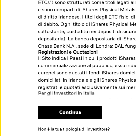
ETCs”) sono strutturati come titoli legati a
accesso a mercati difficilmente indicizzabili.
e sono comparti di iShares Physical Metals
di diritto Irlandese. I titoli degli ETC fisici
di debito. Ogni titolo di iShares Physical Me
sottostante, custodito nei depositi di sicu
me: Investire con l'obiettivo di
depositaria). La banca depositaria di iSha
lla transizione verso un'economia a basse
Chase Bank N.A., sede di Londra; BAL fung
Registrazioni e Quotazioni
Il Sito indica i Paesi in cui i prodotti iShare
i e sulle modalità di presentazione dei
commercializzazione al pubblico; esso indica
m/it/investitori-
europei sono quotati i fondi iShares domicil
stione-reclami-sito-end-investor-
domiciliati in Irlanda e e gli iShares Physi
registrati e quotati esclusivamente sui mer
Per gli Investitori in Italia
I fondi che non sono quotati sulla Borsa Ita
riservati esclusivamente ai clienti profess
Continua
quotazione relativo agli ETF non comporta 
sull’opportunità dell’investimento proposto.
informazioni chiave per gli investitori (“KI
Non è la tua tipologia di investitore?