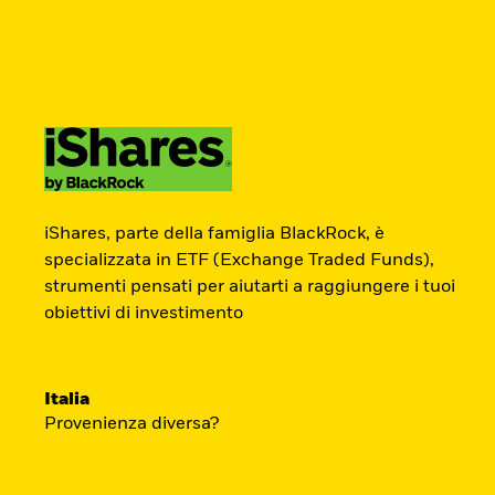
BlackRock
iShares
Aladdin
Newsletter
Cambia paese
Modifica tipologia inves
Prodotti
Tematiche
Didattica
Chi S
Americas Offshore
Australia
ETF Academy
Investitori professionali
China Offshore - 中
Colombia
iShares, parte della famiglia BlackRock, è
国境外
specializzata in ETF (Exchange Traded Funds),
strumenti pensati per aiutarti a raggiungere i tuoi
L’ETF Academy di iShares dedicata ai Prof
Finland
France
obiettivi di investimento
sviluppata in partnership con EFPA Italia 
Luxembourg
Magyarország
completamento dà diritto a due ore di cred
Portugal
Schweiz
mantenimento delle certificazioni EFPA.
Italia
United Kingdom
United States
Provenienza diversa?
Accedi