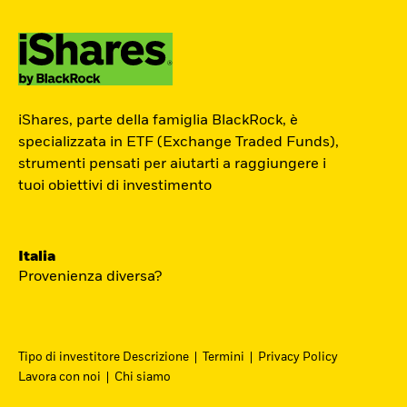
ETF Academy
iShares, parte della famiglia BlackRock, è
L’ETF Academy di iShares dedicata ai
specializzata in ETF (Exchange Traded Funds),
strumenti pensati per aiutarti a raggiungere i
Professionisti è sviluppata in
tuoi obiettivi di investimento
partnership con EFPA Italia e il suo
completamento dà diritto a due ore di
crediti formativi per il mantenimento
Italia
delle certificazioni EFPA.
Provenienza diversa?
Accedi
Tipo di investitore Descrizione
Termini
Privacy Policy
Lavora con noi
Chi siamo