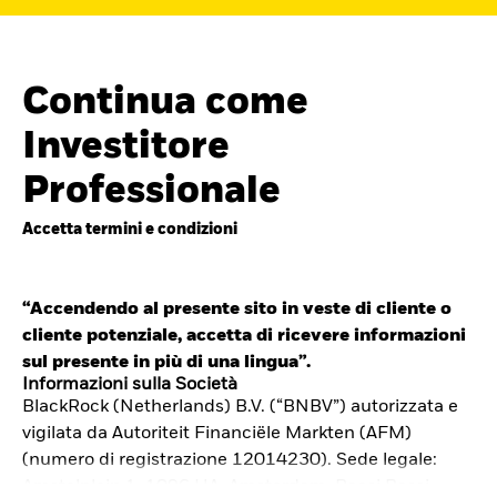
Continua come
Investitore
Professionale
Accetta termini e condizioni
“Accendendo al presente sito in veste di cliente o
cliente potenziale, accetta di ricevere informazioni
Cerca i fondi
sul presente in più di una lingua”.
iShares
Informazioni sulla Società
BlackRock (Netherlands) B.V. (“BNBV”) autorizzata e
Trova un ETF iShares o un
vigilata da Autoriteit Financiële Markten (AFM)
fondo indicizzato che ti aiuti a
(numero di registrazione 12014230). Sede legale:
Amstelplein 1, 1096 HA, Amsterdam, Paesi Bassi.
raggiungere i tuoi obiettivi di