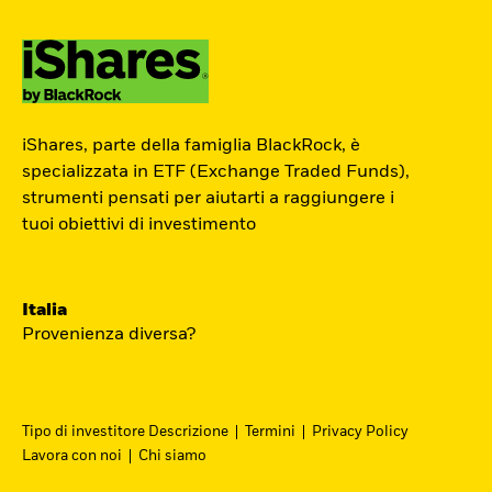
ETF Academy
iShares, parte della famiglia BlackRock, è
L’ETF Academy di iShares dedicata ai
specializzata in ETF (Exchange Traded Funds),
strumenti pensati per aiutarti a raggiungere i
Professionisti è sviluppata in
tuoi obiettivi di investimento
partnership con EFPA Italia e il suo
completamento dà diritto a due ore di
crediti formativi per il mantenimento
Italia
delle certificazioni EFPA.
Provenienza diversa?
Accedi
Tipo di investitore Descrizione
Termini
Privacy Policy
Lavora con noi
Chi siamo