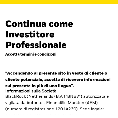
Continua come
Investitore
Professionale
Accetta termini e condizioni
“Accendendo al presente sito in veste di cliente o
cliente potenziale, accetta di ricevere informazioni
Cerca i fondi
sul presente in più di una lingua”.
iShares
Informazioni sulla Società
BlackRock (Netherlands) B.V. (“BNBV”) autorizzata e
Trova un ETF iShares o un
vigilata da Autoriteit Financiële Markten (AFM)
fondo indicizzato che ti aiuti a
(numero di registrazione 12014230). Sede legale:
Amstelplein 1, 1096 HA, Amsterdam, Paesi Bassi.
raggiungere i tuoi obiettivi di