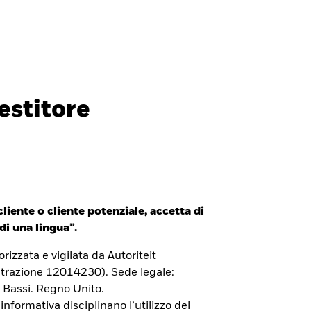
Investitori professionali
Italia
CHIUDI
CHIUDI
Cerca
estitore
ada
Chile
i (IFC)
España
an - 日本
Korea - 한국
liente o cliente potenziale, accetta di
way
Polska
di una lingua”.
den
Taiwan - 台灣
izzata e vigilata da Autoriteit
trazione 12014230). Sede legale:
 Bassi. Regno Unito.
 informativa disciplinano l’utilizzo del