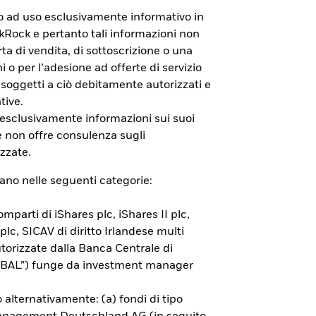
to ad uso esclusivamente informativo in
ackRock e pertanto tali informazioni non
a di vendita, di sottoscrizione o una
i o per l’adesione ad offerte di servizio
 soggetti a ciò debitamente autorizzati e
tive.
e non sono garantiti. L’investitore
 esclusivamente informazioni sui suoi
RIIPS KID ed il Documento di
e non offre consulenza sugli
zzate.
rano nelle seguenti categorie:
mparti di iShares plc, iShares II plc,
 plc, SICAV di diritto Irlandese multi
orizzate dalla Banca Centrale di
(“BAL”) funge da investment manager
 alternativamente: (a) fondi di tipo