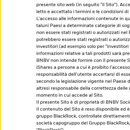
presente sito web (in seguito “il Sito”). Acc
letto e accettato i termini e le condizioni 
L’accesso alle informazioni contenute in qu
taluni Paesi a determinate categorie di sog
non essere stati registrati o autorizzati nel
potrebbero essere stati registrati o autoriz
investitori (ad esempio solo per “investitori p
informazioni relative a tali prodotti sarà pre
BNBV non intende fornire con il presente Si
iShares a persone a cui è proibito l’accesso
responsabilità dell’utente accertarsi di esser
 iShares
secondo la legislazione vigente nel Paese d
altresì responsabile della correttezza delle 
momento in cui accede al Sito.
Il presente Sito è di proprietà di BNBV So
che ti aiuti a raggiungere i tuoi obiettivi di in
Il contenuto del Sito è reso disponibile ed 
gruppo BlackRock, controllate direttament
società capogruppo del Gruppo BlackRock,