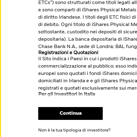
ETCs”) sono strutturati come titoli legati a
accesso a mercati difficilmente indicizzabili.
e sono comparti di iShares Physical Metals
di diritto Irlandese. I titoli degli ETC fisici
di debito. Ogni titolo di iShares Physical Me
sottostante, custodito nei depositi di sicu
me: Investire con l'obiettivo di
depositaria). La banca depositaria di iSha
lla transizione verso un'economia a basse
Chase Bank N.A., sede di Londra; BAL fung
Registrazioni e Quotazioni
Il Sito indica i Paesi in cui i prodotti iShare
i e sulle modalità di presentazione dei
commercializzazione al pubblico; esso indica
m/it/investitori-
europei sono quotati i fondi iShares domicil
stione-reclami-sito-end-investor-
domiciliati in Irlanda e e gli iShares Physi
registrati e quotati esclusivamente sui mer
Per gli Investitori in Italia
I fondi che non sono quotati sulla Borsa Ita
riservati esclusivamente ai clienti profess
Continua
quotazione relativo agli ETF non comporta 
sull’opportunità dell’investimento proposto.
informazioni chiave per gli investitori (“KI
Non è la tua tipologia di investitore?