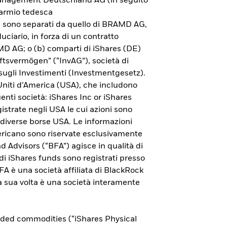
 Management Deutschland AG (in seguito
parmio tedesca
ni sono separati da quello di BRAMD AG,
uciario, in forza di un contratto
AMD AG; o (b) comparti di iShares (DE)
ftsvermögen” (“InvAG”), società di
sugli Investimenti (Investmentgesetz).
 Uniti d’America (USA), che includono
guenti società: iShares Inc or iShares
istrate negli USA le cui azioni sono
 diverse borse USA. Le informazioni
americano sono riservate esclusivamente
nd Advisors (“BFA”) agisce in qualità di
ndi iShares funds sono registrati presso
Esplora l'ETP Bitcoin di
 è una società affiliata di BlackRock
 a sua volta è una società interamente
iShares
Per saperne di più sull'investimento in bitcoin
aded commodities (“iShares Physical