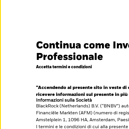
titore
iamo
Continua come Inv
België
Brazil
Can
Professionale
Investitori privati
Denmark
Deutschland
Duba
Accetta termini e condizioni
essionisti è
Hong Kong - 香港
Italia
Jap
e il suo
México
“Accendendo al presente sito in veste di c
Nederland
Nor
iti formativi per il
ricevere informazioni sul presente in più 
Singapore
South Africa
Swe
Informazioni sulla Società
BlackRock (Netherlands) B.V. (“BNBV”) autor
Õsterreich
Location not listed
Financiële Markten (AFM) (numero di regis
Amstelplein 1, 1096 HA, Amsterdam, Paesi
I termini e le condizioni di cui alla presente