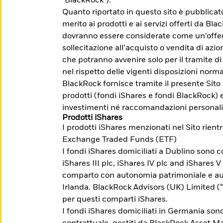
"BlackRock").
Quanto riportato in questo sito è pubblica
merito ai prodotti e ai servizi offerti da Bl
dovranno essere considerate come un’offert
sollecitazione all’acquisto o vendita di azion
che potranno avvenire solo per il tramite di
nel rispetto delle vigenti disposizioni norma
egli investimenti possono aumentare o diminuire 
BlackRock fornisce tramite il presente Sito
. Prima dell'adesione leggere il Prospetto, il P
prodotti (fondi iShares e fondi BlackRock) 
su Borsa Italiana www.borsaitaliana.it.
investimenti né raccomandazioni personali
Prodotti iShares
I prodotti iShares menzionati nel Sito rient
Exchange Traded Funds (ETF)
I fondi iShares domiciliati a Dublino sono co
i a raggiungere
iShares III plc, iShares IV plc and iShares V
comparto con autonomia patrimoniale e aut
Irlanda. BlackRock Advisors (UK) Limited 
per questi comparti iShares.
nti la possibilità di investire per temi,
I fondi iShares domiciliati in Germania sono