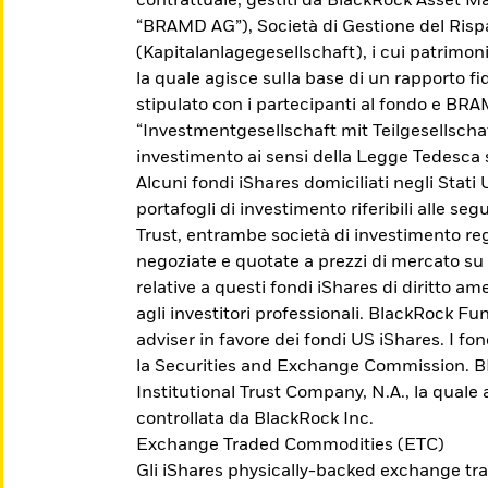
contrattuale, gestiti da BlackRock Asset
“BRAMD AG”), Società di Gestione del Ris
(Kapitalanlagegesellschaft), i cui patrimo
la quale agisce sulla base di un rapporto fid
stipulato con i partecipanti al fondo e BR
“Investmentgesellschaft mit Teilgesellscha
investimento ai sensi della Legge Tedesca 
Alcuni fondi iShares domiciliati negli Stati
portafogli di investimento riferibili alle se
Trust, entrambe società di investimento reg
negoziate e quotate a prezzi di mercato su
relative a questi fondi iShares di diritto 
agli investitori professionali. BlackRock Fu
adviser in favore dei fondi US iShares. I fo
Scopri gli Active ETF
la Securities and Exchange Commission. BFA
Institutional Trust Company, N.A., la quale
controllata da BlackRock Inc.
Accedi a una gestione esperta del portafoglio
Exchange Traded Commodities (ETC)
che cerca di sovraperformare il mercato, di
Gli iShares physically-backed exchange tr
ottenere un risultato specifico o di fornire