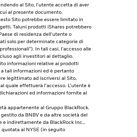
endendo al Sito, l’utente accetta di aver
di cui al presente documento.
esto Sito potrebbe essere limitato in
getti. Taluni prodotti iShares potrebbero
 Paese di residenza dell’utente o
zati solo per determinate categorie di
rofessionali”). In tali casi, l’accesso alle
cluso agli investitori al dettaglio.
to informazioni relative ai prodotti
 a tali informazioni ed è pertanto
e legittimato ad iscriversi al Sito,
al quale effettuerà l’accesso. L’utente è
dichiarazioni ed informazioni fornite al
cietà appartenente al Gruppo BlackRock.
vestimento.
è gestito da BNBV e da altre società del
e e indirettamente da BlackRock Inc.,
 quotata al NYSE (in seguito