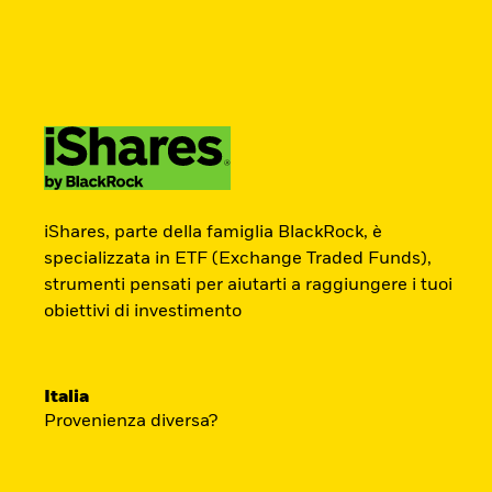
BlackRock
iShares
Aladdin
Newsletter
Cambia paese
Modifica tipologia inves
Prodotti
Tematiche
Didattica
Chi S
Americas Offshore
Australia
ETF Academy
Investitori professionali
China Offshore - 中
Colombia
iShares, parte della famiglia BlackRock, è
国境外
specializzata in ETF (Exchange Traded Funds),
strumenti pensati per aiutarti a raggiungere i tuoi
L’ETF Academy di iShares dedicata ai Prof
Finland
France
obiettivi di investimento
sviluppata in partnership con EFPA Italia 
Luxembourg
Magyarország
completamento dà diritto a due ore di cred
Portugal
Schweiz
mantenimento delle certificazioni EFPA.
Italia
United Kingdom
United States
Provenienza diversa?
Accedi