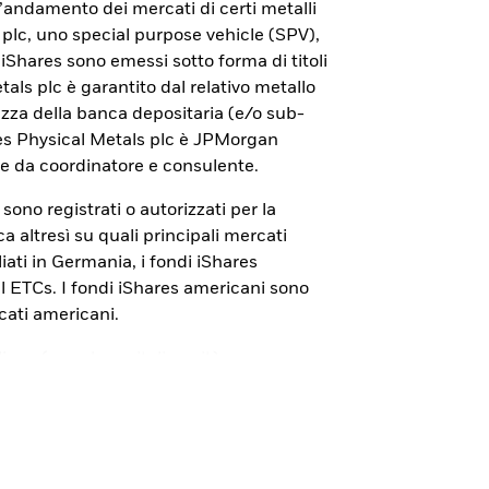
con iShares Bitcoin ETP.
ll’andamento dei mercati di certi metalli
 plc, uno special purpose vehicle (SPV),
 di iShares sono emessi sotto forma di titoli
tals plc è garantito dal relativo metallo
rezza della banca depositaria (e/o sub-
res Physical Metals plc è JPMorgan
e da coordinatore e consulente.
s sono registrati o autorizzati per la
 altresì su quali principali mercati
iati in Germania, i fondi iShares
cal ETCs. I fondi iShares americani sono
cati americani.
liana (
www.borsaitaliana.it
) sono
ionali. La pubblicazione del documento di
alcun giudizio della Consob
 I Prospetti, i Documenti con le
ID”), i Documenti di quotazione sono