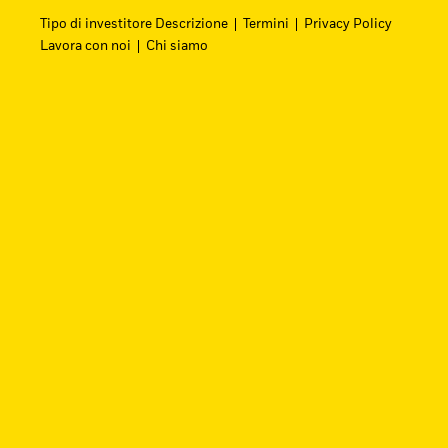
Tipo di investitore Descrizione
Termini
Privacy Policy
Lavora con noi
Chi siamo
Cerca i fondi
Trova un ETF iShares o un fondo indicizzato 