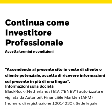
Continua come
Investitore
Professionale
Accetta termini e condizioni
“Accendendo al presente sito in veste di cliente o
cliente potenziale, accetta di ricevere informazioni
Cerca i fondi
sul presente in più di una lingua”.
iShares
Informazioni sulla Società
BlackRock (Netherlands) B.V. (“BNBV”) autorizzata e
Trova un ETF iShares o un
vigilata da Autoriteit Financiële Markten (AFM)
fondo indicizzato che ti aiuti a
(numero di registrazione 12014230). Sede legale:
Amstelplein 1, 1096 HA, Amsterdam, Paesi Bassi.
raggiungere i tuoi obiettivi di