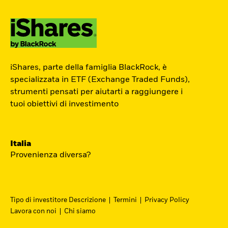
ETF Academy
iShares, parte della famiglia BlackRock, è
L’ETF Academy di iShares dedicata ai
specializzata in ETF (Exchange Traded Funds),
strumenti pensati per aiutarti a raggiungere i
Professionisti è sviluppata in
tuoi obiettivi di investimento
partnership con EFPA Italia e il suo
completamento dà diritto a due ore di
crediti formativi per il mantenimento
Italia
delle certificazioni EFPA.
Provenienza diversa?
Accedi
Tipo di investitore Descrizione
Termini
Privacy Policy
Lavora con noi
Chi siamo