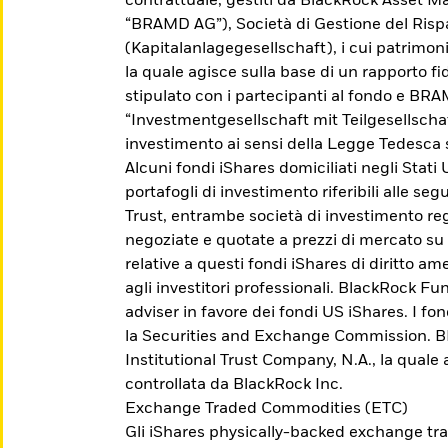
contrattuale, gestiti da BlackRock Asset
“BRAMD AG”), Società di Gestione del Ris
(Kapitalanlagegesellschaft), i cui patrimo
la quale agisce sulla base di un rapporto fid
stipulato con i partecipanti al fondo e BR
“Investmentgesellschaft mit Teilgesellscha
investimento ai sensi della Legge Tedesca 
Alcuni fondi iShares domiciliati negli Stati
portafogli di investimento riferibili alle se
Trust, entrambe società di investimento reg
negoziate e quotate a prezzi di mercato su
relative a questi fondi iShares di diritto 
agli investitori professionali. BlackRock Fu
adviser in favore dei fondi US iShares. I fo
Scopri gli Active ETF
la Securities and Exchange Commission. BFA
Institutional Trust Company, N.A., la quale
controllata da BlackRock Inc.
Accedi a una gestione esperta del portafoglio
Exchange Traded Commodities (ETC)
che cerca di sovraperformare il mercato, di
Gli iShares physically-backed exchange tr
ottenere un risultato specifico o di fornire