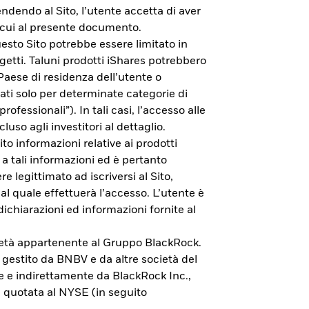
endendo al Sito, l’utente accetta di aver
di cui al presente documento.
esto Sito potrebbe essere limitato in
getti. Taluni prodotti iShares potrebbero
 Paese di residenza dell’utente o
zati solo per determinate categorie di
rofessionali”). In tali casi, l’accesso alle
cluso agli investitori al dettaglio.
to informazioni relative ai prodotti
 a tali informazioni ed è pertanto
e legittimato ad iscriversi al Sito,
al quale effettuerà l’accesso. L’utente è
dichiarazioni ed informazioni fornite al
cietà appartenente al Gruppo BlackRock.
vestimento.
è gestito da BNBV e da altre società del
e e indirettamente da BlackRock Inc.,
 quotata al NYSE (in seguito