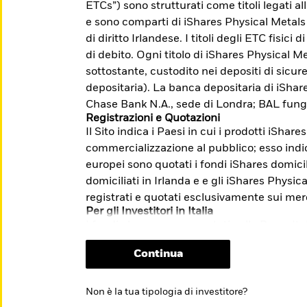
ETCs”) sono strutturati come titoli legati a
accesso a mercati difficilmente indicizzabili.
e sono comparti di iShares Physical Metals
di diritto Irlandese. I titoli degli ETC fisici
di debito. Ogni titolo di iShares Physical Me
sottostante, custodito nei depositi di sicu
me: Investire con l'obiettivo di
depositaria). La banca depositaria di iSha
lla transizione verso un'economia a basse
Chase Bank N.A., sede di Londra; BAL fung
Registrazioni e Quotazioni
Il Sito indica i Paesi in cui i prodotti iShare
i e sulle modalità di presentazione dei
commercializzazione al pubblico; esso indica
m/it/investitori-
europei sono quotati i fondi iShares domicil
stione-reclami-sito-end-investor-
domiciliati in Irlanda e e gli iShares Physi
registrati e quotati esclusivamente sui mer
Per gli Investitori in Italia
I fondi che non sono quotati sulla Borsa Ita
riservati esclusivamente ai clienti profess
Continua
quotazione relativo agli ETF non comporta 
sull’opportunità dell’investimento proposto.
informazioni chiave per gli investitori (“KI
Non è la tua tipologia di investitore?