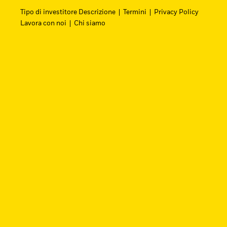
Tipo di investitore Descrizione
Termini
Privacy Policy
Lavora con noi
Chi siamo
Cerca i fondi
Trova un ETF iShares o un fondo indicizzato 