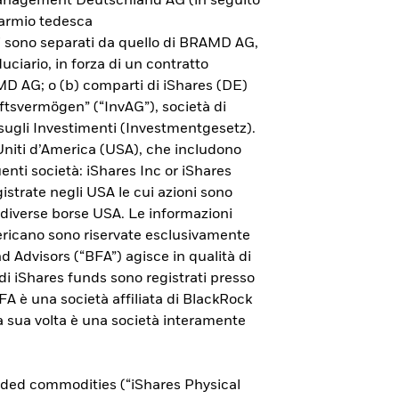
 Management Deutschland AG (in seguito
parmio tedesca
ni sono separati da quello di BRAMD AG,
uciario, in forza di un contratto
AMD AG; o (b) comparti di iShares (DE)
ftsvermögen” (“InvAG”), società di
sugli Investimenti (Investmentgesetz).
 Uniti d’America (USA), che includono
guenti società: iShares Inc or iShares
istrate negli USA le cui azioni sono
 diverse borse USA. Le informazioni
americano sono riservate esclusivamente
nd Advisors (“BFA”) agisce in qualità di
ndi iShares funds sono registrati presso
Esplora l'ETP Bitcoin di
 è una società affiliata di BlackRock
 a sua volta è una società interamente
iShares
Per saperne di più sull'investimento in bitcoin
aded commodities (“iShares Physical