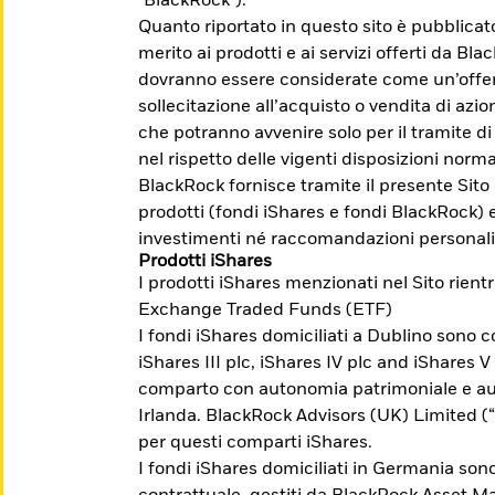
"BlackRock").
Quanto riportato in questo sito è pubblica
merito ai prodotti e ai servizi offerti da Bl
dovranno essere considerate come un’offert
sollecitazione all’acquisto o vendita di azion
che potranno avvenire solo per il tramite di
nel rispetto delle vigenti disposizioni norma
egli investimenti possono aumentare o diminuire 
BlackRock fornisce tramite il presente Sito
. Prima dell'adesione leggere il Prospetto, il P
prodotti (fondi iShares e fondi BlackRock) 
su Borsa Italiana www.borsaitaliana.it.
investimenti né raccomandazioni personali
Prodotti iShares
I prodotti iShares menzionati nel Sito rient
Exchange Traded Funds (ETF)
I fondi iShares domiciliati a Dublino sono co
i a raggiungere
iShares III plc, iShares IV plc and iShares V
comparto con autonomia patrimoniale e aut
Irlanda. BlackRock Advisors (UK) Limited 
per questi comparti iShares.
nti la possibilità di investire per temi,
I fondi iShares domiciliati in Germania sono