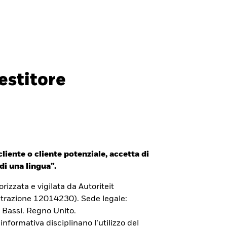
Investitori professionali
Italia
CHIUDI
CHIUDI
Cerca
estitore
ada
Chile
i (IFC)
España
an - 日本
Korea - 한국
liente o cliente potenziale, accetta di
way
Polska
di una lingua”.
den
Taiwan - 台灣
izzata e vigilata da Autoriteit
trazione 12014230). Sede legale:
 Bassi. Regno Unito.
 informativa disciplinano l’utilizzo del