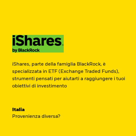
BlackRock
iShares
Aladdin
Newsletter
Cambia paese
Modifica tipologia inves
Prodotti
Tematiche
Didattica
Chi S
Americas Offshore
Australia
ETF Academy
Investitori professionali
China Offshore - 中
Colombia
iShares, parte della famiglia BlackRock, è
国境外
specializzata in ETF (Exchange Traded Funds),
strumenti pensati per aiutarti a raggiungere i tuoi
L’ETF Academy di iShares dedicata ai Prof
Finland
France
obiettivi di investimento
sviluppata in partnership con EFPA Italia 
Luxembourg
Magyarország
completamento dà diritto a due ore di cred
Portugal
Schweiz
mantenimento delle certificazioni EFPA.
Italia
United Kingdom
United States
Provenienza diversa?
Accedi