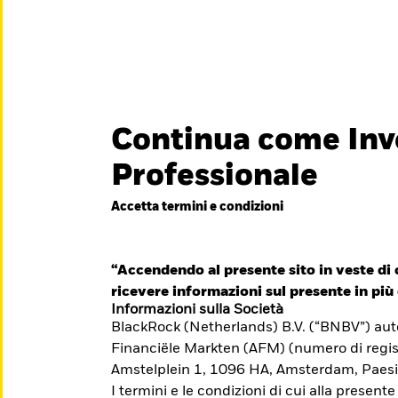
titore
iamo
Continua come Inv
België
Brazil
Can
Professionale
Investitori privati
Denmark
Deutschland
Duba
Accetta termini e condizioni
essionisti è
Hong Kong - 香港
Italia
Jap
e il suo
México
“Accendendo al presente sito in veste di c
Nederland
Nor
iti formativi per il
ricevere informazioni sul presente in più 
Singapore
South Africa
Swe
Informazioni sulla Società
BlackRock (Netherlands) B.V. (“BNBV”) autor
Õsterreich
Location not listed
Financiële Markten (AFM) (numero di regis
Amstelplein 1, 1096 HA, Amsterdam, Paesi
I termini e le condizioni di cui alla presente