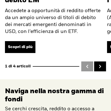
debito EM
l
Accedete a opportunità di reddito offerte
A
da un ampio universo di titoli di debito
(
dei mercati emergenti denominati in
r
USD, con l’efficienza di un ETF.
g
Scopri di più
1
di
4
articoli
Naviga nella nostra gamma di
fondi
Se cerchi crescita, reddito o accesso a