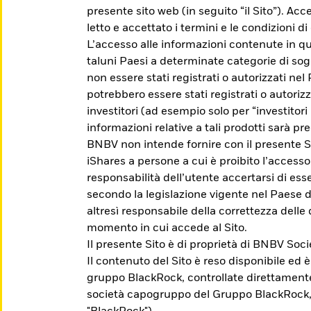
presente sito web (in seguito “il Sito”). Acc
letto e accettato i termini e le condizioni 
L’accesso alle informazioni contenute in qu
taluni Paesi a determinate categorie di sog
non essere stati registrati o autorizzati nel
potrebbero essere stati registrati o autoriz
investitori (ad esempio solo per “investitori p
informazioni relative a tali prodotti sarà pre
BNBV non intende fornire con il presente Si
iShares a persone a cui è proibito l’accesso
responsabilità dell’utente accertarsi di esser
 iShares
secondo la legislazione vigente nel Paese d
altresì responsabile della correttezza delle 
momento in cui accede al Sito.
Il presente Sito è di proprietà di BNBV So
che ti aiuti a raggiungere i tuoi obiettivi di in
Il contenuto del Sito è reso disponibile ed 
gruppo BlackRock, controllate direttament
società capogruppo del Gruppo BlackRock,