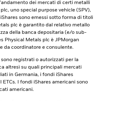
con iShares Bitcoin ETP.
ll’andamento dei mercati di certi metalli
 plc, uno special purpose vehicle (SPV),
 di iShares sono emessi sotto forma di titoli
tals plc è garantito dal relativo metallo
rezza della banca depositaria (e/o sub-
res Physical Metals plc è JPMorgan
e da coordinatore e consulente.
s sono registrati o autorizzati per la
 altresì su quali principali mercati
iati in Germania, i fondi iShares
cal ETCs. I fondi iShares americani sono
cati americani.
liana (
www.borsaitaliana.it
) sono
ionali. La pubblicazione del documento di
alcun giudizio della Consob
 I Prospetti, i Documenti con le
ID”), i Documenti di quotazione sono