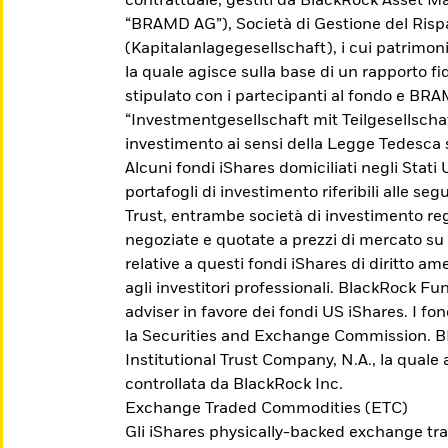
contrattuale, gestiti da BlackRock Asset
“BRAMD AG”), Società di Gestione del Ris
(Kapitalanlagegesellschaft), i cui patrimo
la quale agisce sulla base di un rapporto fid
stipulato con i partecipanti al fondo e BR
“Investmentgesellschaft mit Teilgesellscha
investimento ai sensi della Legge Tedesca 
Alcuni fondi iShares domiciliati negli Stati
portafogli di investimento riferibili alle se
Trust, entrambe società di investimento reg
negoziate e quotate a prezzi di mercato su
relative a questi fondi iShares di diritto 
agli investitori professionali. BlackRock Fu
adviser in favore dei fondi US iShares. I fo
Scopri gli Active ETF
la Securities and Exchange Commission. BFA
Institutional Trust Company, N.A., la quale
controllata da BlackRock Inc.
Accedi a una gestione esperta del portafoglio
Exchange Traded Commodities (ETC)
che cerca di sovraperformare il mercato, di
Gli iShares physically-backed exchange tr
ottenere un risultato specifico o di fornire