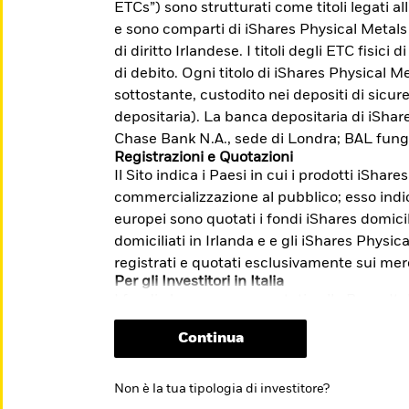
ETCs”) sono strutturati come titoli legati a
accesso a mercati difficilmente indicizzabili.
e sono comparti di iShares Physical Metals
di diritto Irlandese. I titoli degli ETC fisici
di debito. Ogni titolo di iShares Physical Me
sottostante, custodito nei depositi di sicu
me: Investire con l'obiettivo di
depositaria). La banca depositaria di iSha
lla transizione verso un'economia a basse
Chase Bank N.A., sede di Londra; BAL fung
Registrazioni e Quotazioni
Il Sito indica i Paesi in cui i prodotti iShare
i e sulle modalità di presentazione dei
commercializzazione al pubblico; esso indica
m/it/investitori-
europei sono quotati i fondi iShares domicil
stione-reclami-sito-end-investor-
domiciliati in Irlanda e e gli iShares Physi
registrati e quotati esclusivamente sui mer
Per gli Investitori in Italia
I fondi che non sono quotati sulla Borsa Ita
riservati esclusivamente ai clienti profess
Continua
quotazione relativo agli ETF non comporta 
sull’opportunità dell’investimento proposto.
informazioni chiave per gli investitori (“KI
Non è la tua tipologia di investitore?