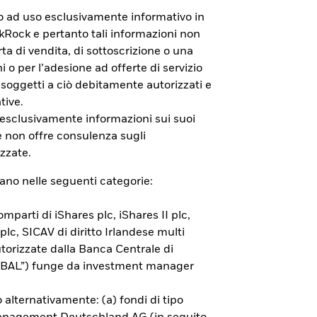
to ad uso esclusivamente informativo in
ackRock e pertanto tali informazioni non
a di vendita, di sottoscrizione o una
i o per l’adesione ad offerte di servizio
 soggetti a ciò debitamente autorizzati e
tive.
e non sono garantiti. L’investitore
 esclusivamente informazioni sui suoi
RIIPS KID ed il Documento di
e non offre consulenza sugli
zzate.
rano nelle seguenti categorie:
mparti di iShares plc, iShares II plc,
 plc, SICAV di diritto Irlandese multi
orizzate dalla Banca Centrale di
(“BAL”) funge da investment manager
 alternativamente: (a) fondi di tipo