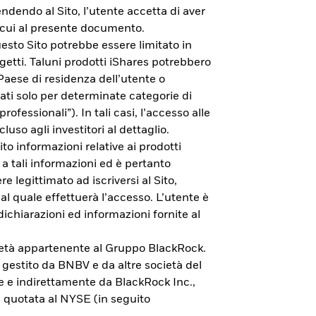
endendo al Sito, l’utente accetta di aver
di cui al presente documento.
esto Sito potrebbe essere limitato in
getti. Taluni prodotti iShares potrebbero
 Paese di residenza dell’utente o
zati solo per determinate categorie di
rofessionali”). In tali casi, l’accesso alle
cluso agli investitori al dettaglio.
to informazioni relative ai prodotti
 a tali informazioni ed è pertanto
e legittimato ad iscriversi al Sito,
al quale effettuerà l’accesso. L’utente è
dichiarazioni ed informazioni fornite al
cietà appartenente al Gruppo BlackRock.
vestimento.
è gestito da BNBV e da altre società del
e e indirettamente da BlackRock Inc.,
 quotata al NYSE (in seguito