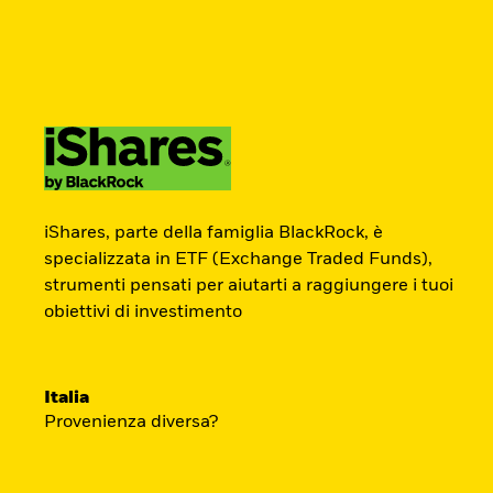
BlackRock
iShares
Aladdin
Newsletter
Cambia paese
Modifica tipologia inves
Prodotti
Tematiche
Didattica
Chi S
Americas Offshore
Australia
ETF Academy
Investitori professionali
China Offshore - 中
Colombia
iShares, parte della famiglia BlackRock, è
国境外
specializzata in ETF (Exchange Traded Funds),
strumenti pensati per aiutarti a raggiungere i tuoi
L’ETF Academy di iShares dedicata ai Prof
Finland
France
obiettivi di investimento
sviluppata in partnership con EFPA Italia 
Luxembourg
Magyarország
completamento dà diritto a due ore di cred
Portugal
Schweiz
mantenimento delle certificazioni EFPA.
Italia
United Kingdom
United States
Provenienza diversa?
Accedi