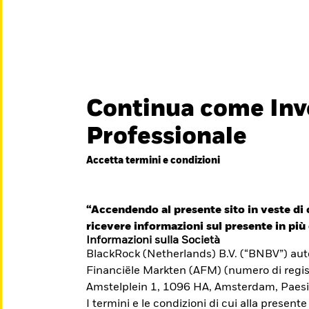
titore
iamo
Continua come Inv
België
Brazil
Can
Professionale
Investitori privati
Denmark
Deutschland
Duba
Accetta termini e condizioni
essionisti è
Hong Kong - 香港
Italia
Jap
e il suo
México
“Accendendo al presente sito in veste di c
Nederland
Nor
iti formativi per il
ricevere informazioni sul presente in più 
Singapore
South Africa
Swe
Informazioni sulla Società
BlackRock (Netherlands) B.V. (“BNBV”) autor
Õsterreich
Location not listed
Financiële Markten (AFM) (numero di regis
Amstelplein 1, 1096 HA, Amsterdam, Paesi
I termini e le condizioni di cui alla presente