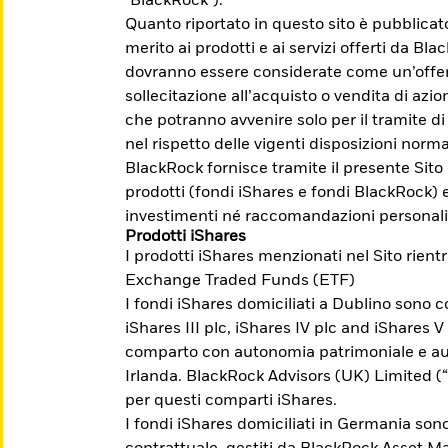
"BlackRock").
Quanto riportato in questo sito è pubblica
merito ai prodotti e ai servizi offerti da Bl
dovranno essere considerate come un’offert
sollecitazione all’acquisto o vendita di azion
che potranno avvenire solo per il tramite di
nel rispetto delle vigenti disposizioni norma
egli investimenti possono aumentare o diminuire 
BlackRock fornisce tramite il presente Sito
. Prima dell'adesione leggere il Prospetto, il P
prodotti (fondi iShares e fondi BlackRock) 
su Borsa Italiana www.borsaitaliana.it.
investimenti né raccomandazioni personali
Prodotti iShares
I prodotti iShares menzionati nel Sito rient
Exchange Traded Funds (ETF)
I fondi iShares domiciliati a Dublino sono co
i a raggiungere
iShares III plc, iShares IV plc and iShares V
comparto con autonomia patrimoniale e aut
Irlanda. BlackRock Advisors (UK) Limited 
per questi comparti iShares.
nti la possibilità di investire per temi,
I fondi iShares domiciliati in Germania sono