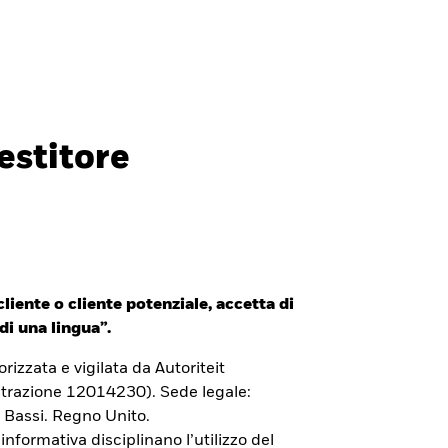
Investitori professionali
Italia
CHIUDI
CHIUDI
Cerca
estitore
ada
Chile
i (IFC)
España
an - 日本
Korea - 한국
liente o cliente potenziale, accetta di
way
Polska
di una lingua”.
den
Taiwan - 台灣
izzata e vigilata da Autoriteit
trazione 12014230). Sede legale:
 Bassi. Regno Unito.
 informativa disciplinano l’utilizzo del