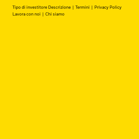
Tipo di investitore Descrizione
Termini
Privacy Policy
Lavora con noi
Chi siamo
Cerca i fondi
Trova un ETF iShares o un fondo indicizzato 