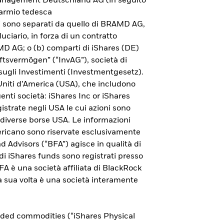
 Management Deutschland AG (in seguito
parmio tedesca
ni sono separati da quello di BRAMD AG,
uciario, in forza di un contratto
AMD AG; o (b) comparti di iShares (DE)
ftsvermögen” (“InvAG”), società di
sugli Investimenti (Investmentgesetz).
 Uniti d’America (USA), che includono
guenti società: iShares Inc or iShares
istrate negli USA le cui azioni sono
 diverse borse USA. Le informazioni
americano sono riservate esclusivamente
nd Advisors (“BFA”) agisce in qualità di
ndi iShares funds sono registrati presso
Esplora l'ETP Bitcoin di
 è una società affiliata di BlackRock
 a sua volta è una società interamente
iShares
Per saperne di più sull'investimento in bitcoin
aded commodities (“iShares Physical