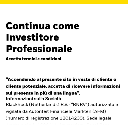
Continua come
Investitore
Professionale
Accetta termini e condizioni
“Accendendo al presente sito in veste di cliente o
cliente potenziale, accetta di ricevere informazioni
Cerca i fondi
sul presente in più di una lingua”.
iShares
Informazioni sulla Società
BlackRock (Netherlands) B.V. (“BNBV”) autorizzata e
Trova un ETF iShares o un
vigilata da Autoriteit Financiële Markten (AFM)
fondo indicizzato che ti aiuti a
(numero di registrazione 12014230). Sede legale:
Amstelplein 1, 1096 HA, Amsterdam, Paesi Bassi.
raggiungere i tuoi obiettivi di