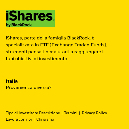
ETF Academy
iShares, parte della famiglia BlackRock, è
L’ETF Academy di iShares dedicata ai
specializzata in ETF (Exchange Traded Funds),
strumenti pensati per aiutarti a raggiungere i
Professionisti è sviluppata in
tuoi obiettivi di investimento
partnership con EFPA Italia e il suo
completamento dà diritto a due ore di
crediti formativi per il mantenimento
Italia
delle certificazioni EFPA.
Provenienza diversa?
Accedi
Tipo di investitore Descrizione
Termini
Privacy Policy
Lavora con noi
Chi siamo