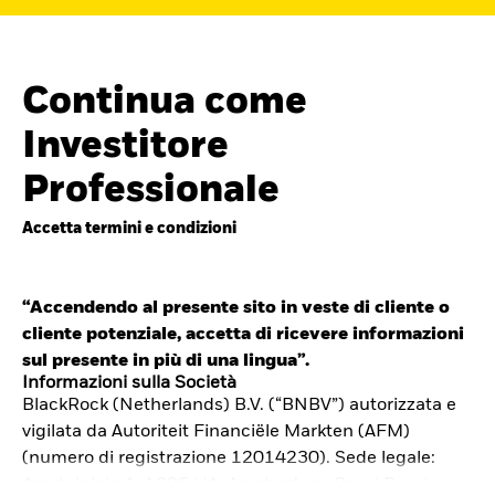
Continua come
Investitore
Professionale
Accetta termini e condizioni
“Accendendo al presente sito in veste di cliente o
cliente potenziale, accetta di ricevere informazioni
Cerca i fondi
sul presente in più di una lingua”.
iShares
Informazioni sulla Società
BlackRock (Netherlands) B.V. (“BNBV”) autorizzata e
Trova un ETF iShares o un
vigilata da Autoriteit Financiële Markten (AFM)
fondo indicizzato che ti aiuti a
(numero di registrazione 12014230). Sede legale:
Amstelplein 1, 1096 HA, Amsterdam, Paesi Bassi.
raggiungere i tuoi obiettivi di