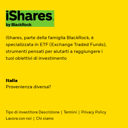
ETF Academy
iShares, parte della famiglia BlackRock, è
L’ETF Academy di iShares dedicata ai
specializzata in ETF (Exchange Traded Funds),
strumenti pensati per aiutarti a raggiungere i
Professionisti è sviluppata in
tuoi obiettivi di investimento
partnership con EFPA Italia e il suo
completamento dà diritto a due ore di
crediti formativi per il mantenimento
Italia
delle certificazioni EFPA.
Provenienza diversa?
Accedi
Tipo di investitore Descrizione
Termini
Privacy Policy
Lavora con noi
Chi siamo