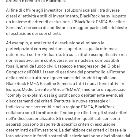
MSCI - Tabacco
0,00%
azionari e creditizi di BlackRock.
Possibile rimborso al netto dei costi
Moderato
al 06/08/2026
Rendimento medio per ciascun anno
Al fine di offrire agli investitori soluzioni scalabili tra diverse
MSCI - Trasgressori del Global
classi di attività e stili di investimento, BlackRock ha sviluppato
0,00%
Possibile rimborso al netto dei costi
Compact delle Nazioni Unite
Favorevole
un insieme di criteri di esclusione, i "BlackRock EMEA Baseline
Rendimento medio per ciascun anno
Screens", che cerca di soddisfare la maggior parte delle richieste
al 06/08/2026
di esclusione dei suoi clienti.
Lo scenario di stress indica quale potrebbe essere l'importo
rimborsato in circostanze di mercato estreme.
MSCI - Carbone termico
0,00%
Ad esempio, questi criteri di esclusione eliminano le
al 06/08/2026
partecipazioni con esposizione superiore a quella minima a
determinati settori/industrie, tra cui, a titolo esemplificativo ma
MSCI - Sabbie bituminose
0,00%
non esaustivo, armi controverse, armi nucleari, combustibili
al 06/08/2026
fossili, armi da fuoco civili, tabacco e trasgressori del Global
Compact dell'ONU. I team di gestione del portafoglio all'interno
della nostra struttura di governance dei prodotti applicano i
BlackRock EMEA Baseline Screens a tutti i nuovi fondi attivi in
Copertura del
31,36%
Europa, Medio Oriente e Africa ("EMEA") mediante un approccio
Coinvolgimento Aziendale
"comply or explain", ossia giustificando debitamente eventuali
discostamenti dai criteri. Per tutte le nuove strategie di
al 06/08/2026
indicizzazione sostenibile nella regione EMEA, BlackRock
collabora con il fornitore dell'indice per riflettere gli stessi criteri
Percentuale del Fondo non
68,64%
nell'indice personalizzato. Gli investitori qualificati con conti
valutata
separati possono disporre di specifici criteri di esclusione
al 06/08/2026
determinati dall'investitore. La definizione dei criteri di base e la
loro adozione in fondi sostenibili selezionati sono disciplinate dal