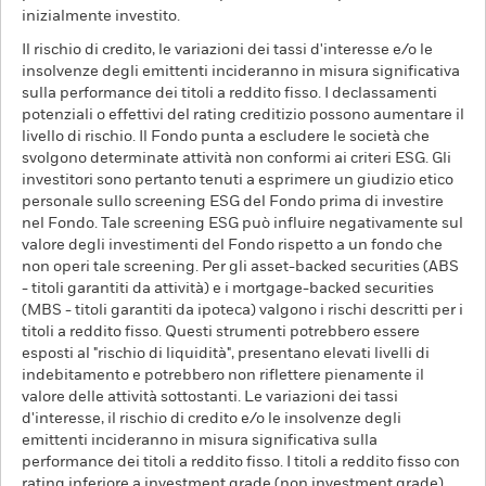
inizialmente investito.
Il rischio di credito, le variazioni dei tassi d'interesse e/o le
insolvenze degli emittenti incideranno in misura significativa
sulla performance dei titoli a reddito fisso. I declassamenti
potenziali o effettivi del rating creditizio possono aumentare il
livello di rischio. Il Fondo punta a escludere le società che
svolgono determinate attività non conformi ai criteri ESG. Gli
investitori sono pertanto tenuti a esprimere un giudizio etico
personale sullo screening ESG del Fondo prima di investire
nel Fondo. Tale screening ESG può influire negativamente sul
valore degli investimenti del Fondo rispetto a un fondo che
non operi tale screening. Per gli asset-backed securities (ABS
- titoli garantiti da attività) e i mortgage-backed securities
(MBS - titoli garantiti da ipoteca) valgono i rischi descritti per i
titoli a reddito fisso. Questi strumenti potrebbero essere
esposti al "rischio di liquidità", presentano elevati livelli di
indebitamento e potrebbero non riflettere pienamente il
valore delle attività sottostanti. Le variazioni dei tassi
d'interesse, il rischio di credito e/o le insolvenze degli
emittenti incideranno in misura significativa sulla
performance dei titoli a reddito fisso. I titoli a reddito fisso con
rating inferiore a investment grade (non investment grade)