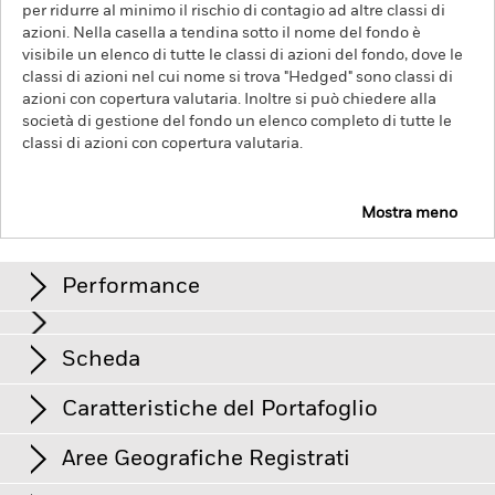
per ridurre al minimo il rischio di contagio ad altre classi di
azioni. Nella casella a tendina sotto il nome del fondo è
visibile un elenco di tutte le classi di azioni del fondo, dove le
classi di azioni nel cui nome si trova "Hedged" sono classi di
azioni con copertura valutaria. Inoltre si può chiedere alla
società di gestione del fondo un elenco completo di tutte le
classi di azioni con copertura valutaria.
Mostra meno
iShares € Flexible Income Bond Active UCITS ETF
ATTIVO
Performance
Rendimenti
Scheda
Il rischio di credito, le variazioni dei tassi d'interesse e/o le
insolvenze degli emittenti incideranno in misura significativa
sulla performance dei titoli a reddito fisso. I declassamenti
Caratteristiche del Portafoglio
potenziali o effettivi del rating creditizio possono aumentare il
Asset netti
GBP 294.567
livello di rischio.
Per gli asset-backed securities (ABS - titoli
al 06/08/2026
garantiti da attività) e i mortgage-backed securities (MBS -
Aree Geografiche Registrati
titoli garantiti da ipoteca) valgono i rischi descritti per i titoli a
Numero di partecipazioni
1.092
Data di lancio
04/03/2026
reddito fisso. Questi strumenti potrebbero essere esposti al
al 06/08/2026
Questo grafico è stato lasciato intenzionalmente