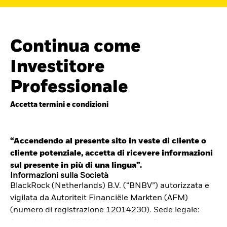
Continua come
Investitore
Professionale
Accetta termini e condizioni
“Accendendo al presente sito in veste di cliente o
cliente potenziale, accetta di ricevere informazioni
Cerca i fondi
sul presente in più di una lingua”.
iShares
Informazioni sulla Società
BlackRock (Netherlands) B.V. (“BNBV”) autorizzata e
Trova un ETF iShares o un
vigilata da Autoriteit Financiële Markten (AFM)
fondo indicizzato che ti aiuti a
(numero di registrazione 12014230). Sede legale:
Amstelplein 1, 1096 HA, Amsterdam, Paesi Bassi.
raggiungere i tuoi obiettivi di