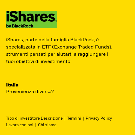
ETF Academy
iShares, parte della famiglia BlackRock, è
L’ETF Academy di iShares dedicata ai
specializzata in ETF (Exchange Traded Funds),
strumenti pensati per aiutarti a raggiungere i
Professionisti è sviluppata in
tuoi obiettivi di investimento
partnership con EFPA Italia e il suo
completamento dà diritto a due ore di
crediti formativi per il mantenimento
Italia
delle certificazioni EFPA.
Provenienza diversa?
Accedi
Tipo di investitore Descrizione
Termini
Privacy Policy
Lavora con noi
Chi siamo