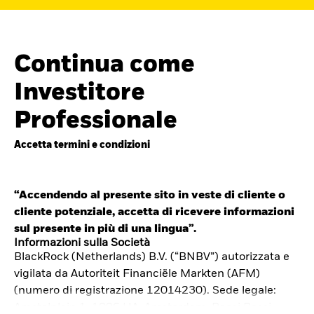
Continua come
Investitore
Professionale
Accetta termini e condizioni
“Accendendo al presente sito in veste di cliente o
cliente potenziale, accetta di ricevere informazioni
Cerca i fondi
sul presente in più di una lingua”.
iShares
Informazioni sulla Società
BlackRock (Netherlands) B.V. (“BNBV”) autorizzata e
Trova un ETF iShares o un
vigilata da Autoriteit Financiële Markten (AFM)
fondo indicizzato che ti aiuti a
(numero di registrazione 12014230). Sede legale:
Amstelplein 1, 1096 HA, Amsterdam, Paesi Bassi.
raggiungere i tuoi obiettivi di