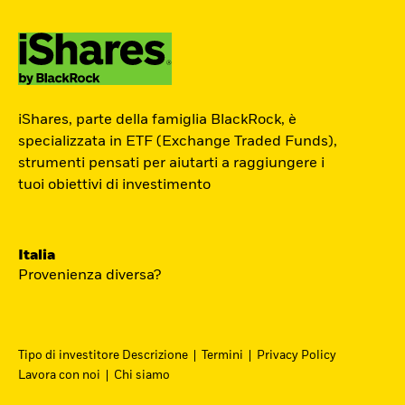
ETF Academy
iShares, parte della famiglia BlackRock, è
L’ETF Academy di iShares dedicata ai
specializzata in ETF (Exchange Traded Funds),
strumenti pensati per aiutarti a raggiungere i
Professionisti è sviluppata in
tuoi obiettivi di investimento
partnership con EFPA Italia e il suo
completamento dà diritto a due ore di
crediti formativi per il mantenimento
Italia
delle certificazioni EFPA.
Provenienza diversa?
Accedi
Tipo di investitore Descrizione
Termini
Privacy Policy
Lavora con noi
Chi siamo