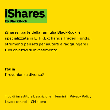
ETF Academy
iShares, parte della famiglia BlackRock, è
L’ETF Academy di iShares dedicata ai
specializzata in ETF (Exchange Traded Funds),
strumenti pensati per aiutarti a raggiungere i
Professionisti è sviluppata in
tuoi obiettivi di investimento
partnership con EFPA Italia e il suo
completamento dà diritto a due ore di
crediti formativi per il mantenimento
Italia
delle certificazioni EFPA.
Provenienza diversa?
Accedi
Tipo di investitore Descrizione
Termini
Privacy Policy
Lavora con noi
Chi siamo