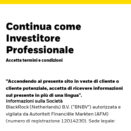
Continua come
Investitore
Professionale
Accetta termini e condizioni
“Accendendo al presente sito in veste di cliente o
cliente potenziale, accetta di ricevere informazioni
Cerca i fondi
sul presente in più di una lingua”.
iShares
Informazioni sulla Società
BlackRock (Netherlands) B.V. (“BNBV”) autorizzata e
Trova un ETF iShares o un
vigilata da Autoriteit Financiële Markten (AFM)
fondo indicizzato che ti aiuti a
(numero di registrazione 12014230). Sede legale:
Amstelplein 1, 1096 HA, Amsterdam, Paesi Bassi.
raggiungere i tuoi obiettivi di