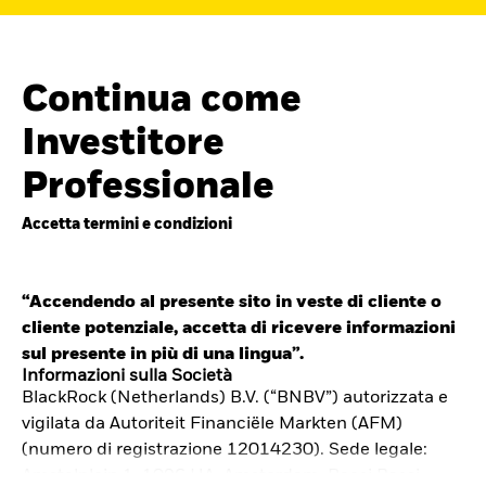
Continua come
Investitore
Professionale
Accetta termini e condizioni
“Accendendo al presente sito in veste di cliente o
cliente potenziale, accetta di ricevere informazioni
Cerca i fondi
sul presente in più di una lingua”.
iShares
Informazioni sulla Società
BlackRock (Netherlands) B.V. (“BNBV”) autorizzata e
Trova un ETF iShares o un
vigilata da Autoriteit Financiële Markten (AFM)
fondo indicizzato che ti aiuti a
(numero di registrazione 12014230). Sede legale:
Amstelplein 1, 1096 HA, Amsterdam, Paesi Bassi.
raggiungere i tuoi obiettivi di