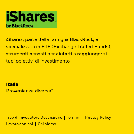
ETF Academy
iShares, parte della famiglia BlackRock, è
L’ETF Academy di iShares dedicata ai
specializzata in ETF (Exchange Traded Funds),
strumenti pensati per aiutarti a raggiungere i
Professionisti è sviluppata in
tuoi obiettivi di investimento
partnership con EFPA Italia e il suo
completamento dà diritto a due ore di
crediti formativi per il mantenimento
Italia
delle certificazioni EFPA.
Provenienza diversa?
Accedi
Tipo di investitore Descrizione
Termini
Privacy Policy
Lavora con noi
Chi siamo