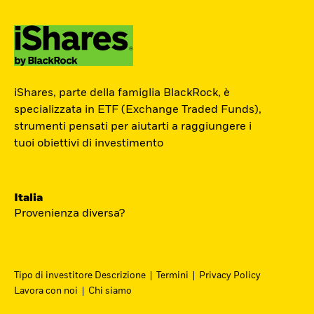
ETF Academy
iShares, parte della famiglia BlackRock, è
L’ETF Academy di iShares dedicata ai
specializzata in ETF (Exchange Traded Funds),
strumenti pensati per aiutarti a raggiungere i
Professionisti è sviluppata in
tuoi obiettivi di investimento
partnership con EFPA Italia e il suo
completamento dà diritto a due ore di
crediti formativi per il mantenimento
Italia
delle certificazioni EFPA.
Provenienza diversa?
Accedi
Tipo di investitore Descrizione
Termini
Privacy Policy
Lavora con noi
Chi siamo