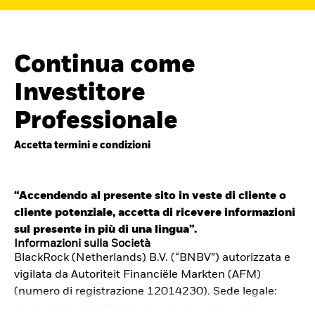
Continua come
Investitore
Professionale
Accetta termini e condizioni
“Accendendo al presente sito in veste di cliente o
cliente potenziale, accetta di ricevere informazioni
Cerca i fondi
sul presente in più di una lingua”.
iShares
Informazioni sulla Società
BlackRock (Netherlands) B.V. (“BNBV”) autorizzata e
Trova un ETF iShares o un
vigilata da Autoriteit Financiële Markten (AFM)
fondo indicizzato che ti aiuti a
(numero di registrazione 12014230). Sede legale:
Amstelplein 1, 1096 HA, Amsterdam, Paesi Bassi.
raggiungere i tuoi obiettivi di