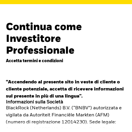
Continua come
Investitore
Professionale
Accetta termini e condizioni
“Accendendo al presente sito in veste di cliente o
cliente potenziale, accetta di ricevere informazioni
Cerca i fondi
sul presente in più di una lingua”.
iShares
Informazioni sulla Società
BlackRock (Netherlands) B.V. (“BNBV”) autorizzata e
Trova un ETF iShares o un
vigilata da Autoriteit Financiële Markten (AFM)
fondo indicizzato che ti aiuti a
(numero di registrazione 12014230). Sede legale:
Amstelplein 1, 1096 HA, Amsterdam, Paesi Bassi.
raggiungere i tuoi obiettivi di