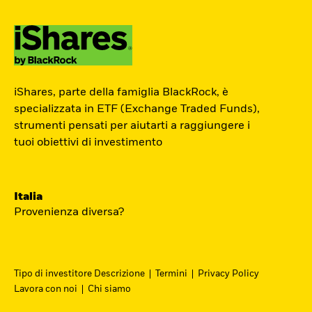
ETF Academy
iShares, parte della famiglia BlackRock, è
L’ETF Academy di iShares dedicata ai
specializzata in ETF (Exchange Traded Funds),
strumenti pensati per aiutarti a raggiungere i
Professionisti è sviluppata in
tuoi obiettivi di investimento
partnership con EFPA Italia e il suo
completamento dà diritto a due ore di
crediti formativi per il mantenimento
Italia
delle certificazioni EFPA.
Provenienza diversa?
Accedi
Tipo di investitore Descrizione
Termini
Privacy Policy
Lavora con noi
Chi siamo