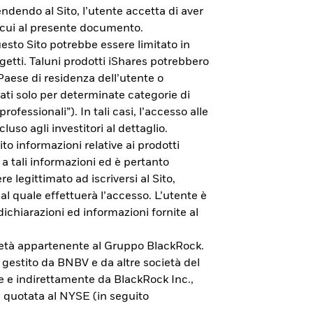
endendo al Sito, l’utente accetta di aver
di cui al presente documento.
esto Sito potrebbe essere limitato in
getti. Taluni prodotti iShares potrebbero
 Paese di residenza dell’utente o
zati solo per determinate categorie di
rofessionali”). In tali casi, l’accesso alle
cluso agli investitori al dettaglio.
to informazioni relative ai prodotti
 a tali informazioni ed è pertanto
e legittimato ad iscriversi al Sito,
al quale effettuerà l’accesso. L’utente è
dichiarazioni ed informazioni fornite al
cietà appartenente al Gruppo BlackRock.
vestimento.
è gestito da BNBV e da altre società del
e e indirettamente da BlackRock Inc.,
 quotata al NYSE (in seguito