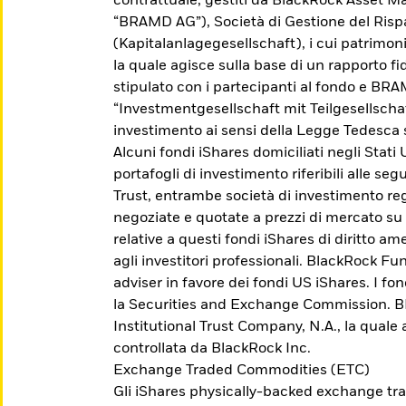
contrattuale, gestiti da BlackRock Asset
“BRAMD AG”), Società di Gestione del Ris
(Kapitalanlagegesellschaft), i cui patrimo
la quale agisce sulla base di un rapporto fid
stipulato con i partecipanti al fondo e BR
“Investmentgesellschaft mit Teilgesellscha
investimento ai sensi della Legge Tedesca 
Alcuni fondi iShares domiciliati negli Stati
portafogli di investimento riferibili alle se
Trust, entrambe società di investimento reg
negoziate e quotate a prezzi di mercato su
relative a questi fondi iShares di diritto 
agli investitori professionali. BlackRock Fu
adviser in favore dei fondi US iShares. I fo
Scopri gli Active ETF
la Securities and Exchange Commission. BFA
Institutional Trust Company, N.A., la quale
controllata da BlackRock Inc.
Accedi a una gestione esperta del portafoglio
Exchange Traded Commodities (ETC)
che cerca di sovraperformare il mercato, di
Gli iShares physically-backed exchange tr
ottenere un risultato specifico o di fornire