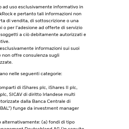
to ad uso esclusivamente informativo in
ackRock e pertanto tali informazioni non
a di vendita, di sottoscrizione o una
i o per l’adesione ad offerte di servizio
 soggetti a ciò debitamente autorizzati e
tive.
e non sono garantiti. L’investitore
 esclusivamente informazioni sui suoi
RIIPS KID ed il Documento di
e non offre consulenza sugli
zzate.
rano nelle seguenti categorie:
mparti di iShares plc, iShares II plc,
 plc, SICAV di diritto Irlandese multi
orizzate dalla Banca Centrale di
(“BAL”) funge da investment manager
 alternativamente: (a) fondi di tipo