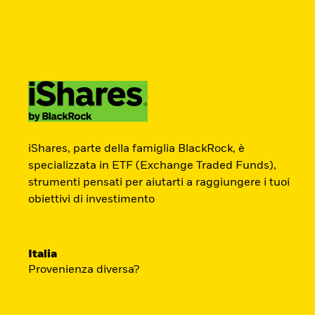
BlackRock
iShares
Aladdin
Newsletter
Cambia paese
Modifica tipologia inves
Prodotti
Tematiche
Didattica
Chi S
Americas Offshore
Australia
ETF Academy
Investitori professionali
China Offshore - 中
Colombia
iShares, parte della famiglia BlackRock, è
国境外
specializzata in ETF (Exchange Traded Funds),
strumenti pensati per aiutarti a raggiungere i tuoi
L’ETF Academy di iShares dedicata ai Prof
Finland
France
obiettivi di investimento
sviluppata in partnership con EFPA Italia 
Luxembourg
Magyarország
completamento dà diritto a due ore di cred
Portugal
Schweiz
mantenimento delle certificazioni EFPA.
Italia
United Kingdom
United States
Provenienza diversa?
Accedi