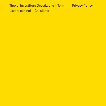
Tipo di investitore Descrizione
Termini
Privacy Policy
Lavora con noi
Chi siamo
Cerca i fondi
Trova un ETF iShares o un fondo indicizzato 