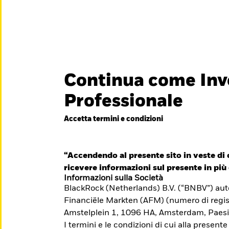
titore
iamo
Continua come Inv
België
Brazil
Can
Professionale
Investitori privati
Denmark
Deutschland
Duba
Accetta termini e condizioni
essionisti è
Hong Kong - 香港
Italia
Jap
e il suo
México
“Accendendo al presente sito in veste di c
Nederland
Nor
iti formativi per il
ricevere informazioni sul presente in più 
Singapore
South Africa
Swe
Informazioni sulla Società
BlackRock (Netherlands) B.V. (“BNBV”) autor
Õsterreich
Location not listed
Financiële Markten (AFM) (numero di regis
Amstelplein 1, 1096 HA, Amsterdam, Paesi
I termini e le condizioni di cui alla presente