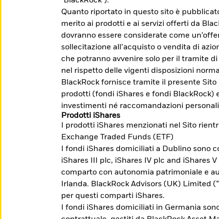
"BlackRock").
Quanto riportato in questo sito è pubblica
merito ai prodotti e ai servizi offerti da Bl
dovranno essere considerate come un’offert
sollecitazione all’acquisto o vendita di azion
che potranno avvenire solo per il tramite di
nel rispetto delle vigenti disposizioni norma
egli investimenti possono aumentare o diminuire 
BlackRock fornisce tramite il presente Sito
. Prima dell'adesione leggere il Prospetto, il P
prodotti (fondi iShares e fondi BlackRock) 
su Borsa Italiana www.borsaitaliana.it.
investimenti né raccomandazioni personali
Prodotti iShares
I prodotti iShares menzionati nel Sito rient
Exchange Traded Funds (ETF)
I fondi iShares domiciliati a Dublino sono co
i a raggiungere
iShares III plc, iShares IV plc and iShares V
comparto con autonomia patrimoniale e aut
Irlanda. BlackRock Advisors (UK) Limited 
per questi comparti iShares.
nti la possibilità di investire per temi,
I fondi iShares domiciliati in Germania sono