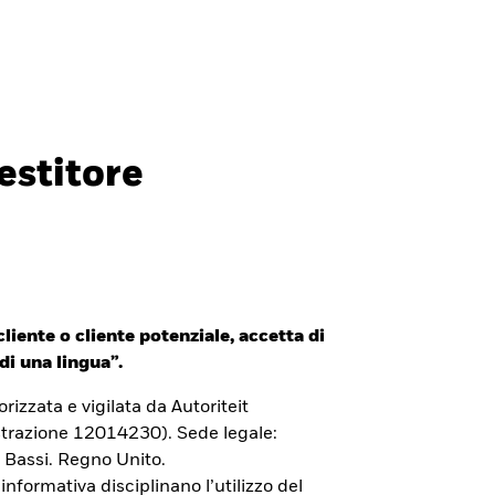
Investitori professionali
Italia
CHIUDI
CHIUDI
Cerca
estitore
ada
Chile
i (IFC)
España
an - 日本
Korea - 한국
liente o cliente potenziale, accetta di
way
Polska
di una lingua”.
den
Taiwan - 台灣
izzata e vigilata da Autoriteit
trazione 12014230). Sede legale:
 Bassi. Regno Unito.
 informativa disciplinano l’utilizzo del