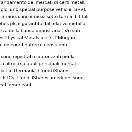
con iShares Bitcoin ETP.
ll’andamento dei mercati di certi metalli
 plc, uno special purpose vehicle (SPV),
 di iShares sono emessi sotto forma di titoli
tals plc è garantito dal relativo metallo
rezza della banca depositaria (e/o sub-
res Physical Metals plc è JPMorgan
e da coordinatore e consulente.
s sono registrati o autorizzati per la
 altresì su quali principali mercati
iati in Germania, i fondi iShares
cal ETCs. I fondi iShares americani sono
cati americani.
liana (
www.borsaitaliana.it
) sono
ionali. La pubblicazione del documento di
alcun giudizio della Consob
 I Prospetti, i Documenti con le
ID”), i Documenti di quotazione sono