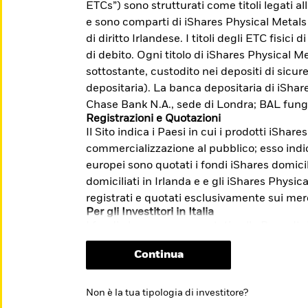
ETCs”) sono strutturati come titoli legati a
accesso a mercati difficilmente indicizzabili.
e sono comparti di iShares Physical Metals
di diritto Irlandese. I titoli degli ETC fisici
di debito. Ogni titolo di iShares Physical Me
sottostante, custodito nei depositi di sicu
me: Investire con l'obiettivo di
depositaria). La banca depositaria di iSha
lla transizione verso un'economia a basse
Chase Bank N.A., sede di Londra; BAL fung
Registrazioni e Quotazioni
Il Sito indica i Paesi in cui i prodotti iShare
i e sulle modalità di presentazione dei
commercializzazione al pubblico; esso indica
m/it/investitori-
europei sono quotati i fondi iShares domicil
stione-reclami-sito-end-investor-
domiciliati in Irlanda e e gli iShares Physi
registrati e quotati esclusivamente sui mer
Per gli Investitori in Italia
I fondi che non sono quotati sulla Borsa Ita
riservati esclusivamente ai clienti profess
Continua
quotazione relativo agli ETF non comporta 
sull’opportunità dell’investimento proposto.
informazioni chiave per gli investitori (“KI
Non è la tua tipologia di investitore?