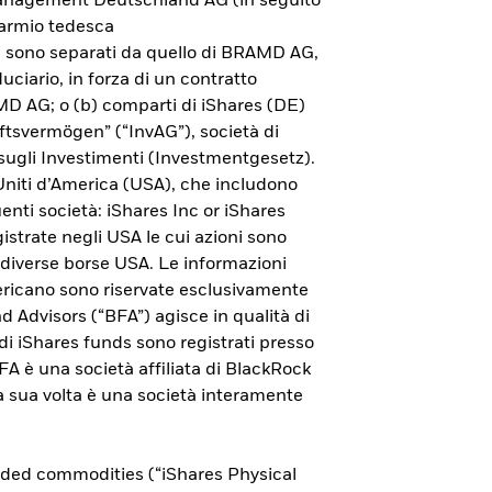
 Management Deutschland AG (in seguito
parmio tedesca
ni sono separati da quello di BRAMD AG,
uciario, in forza di un contratto
AMD AG; o (b) comparti di iShares (DE)
ftsvermögen” (“InvAG”), società di
sugli Investimenti (Investmentgesetz).
 Uniti d’America (USA), che includono
guenti società: iShares Inc or iShares
istrate negli USA le cui azioni sono
 diverse borse USA. Le informazioni
americano sono riservate esclusivamente
nd Advisors (“BFA”) agisce in qualità di
ndi iShares funds sono registrati presso
Esplora l'ETP Bitcoin di
 è una società affiliata di BlackRock
 a sua volta è una società interamente
iShares
Per saperne di più sull'investimento in bitcoin
aded commodities (“iShares Physical