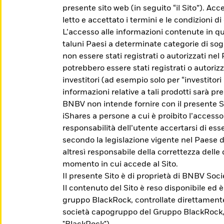
presente sito web (in seguito “il Sito”). Acc
letto e accettato i termini e le condizioni 
L’accesso alle informazioni contenute in qu
taluni Paesi a determinate categorie di sog
non essere stati registrati o autorizzati nel
potrebbero essere stati registrati o autoriz
investitori (ad esempio solo per “investitori p
informazioni relative a tali prodotti sarà pre
BNBV non intende fornire con il presente Si
iShares a persone a cui è proibito l’accesso
responsabilità dell’utente accertarsi di esser
 iShares
secondo la legislazione vigente nel Paese d
altresì responsabile della correttezza delle 
momento in cui accede al Sito.
Il presente Sito è di proprietà di BNBV So
che ti aiuti a raggiungere i tuoi obiettivi di in
Il contenuto del Sito è reso disponibile ed 
gruppo BlackRock, controllate direttament
società capogruppo del Gruppo BlackRock,