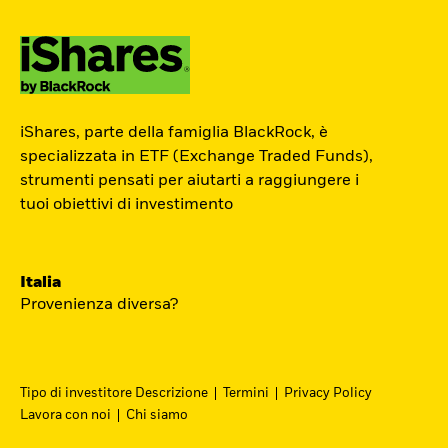
ETF Academy
iShares, parte della famiglia BlackRock, è
L’ETF Academy di iShares dedicata ai
specializzata in ETF (Exchange Traded Funds),
strumenti pensati per aiutarti a raggiungere i
Professionisti è sviluppata in
tuoi obiettivi di investimento
partnership con EFPA Italia e il suo
completamento dà diritto a due ore di
crediti formativi per il mantenimento
Italia
delle certificazioni EFPA.
Provenienza diversa?
Accedi
Tipo di investitore Descrizione
Termini
Privacy Policy
Lavora con noi
Chi siamo