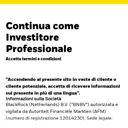
Continua come
Investitore
Professionale
Accetta termini e condizioni
“Accendendo al presente sito in veste di cliente o
cliente potenziale, accetta di ricevere informazioni
Cerca i fondi
sul presente in più di una lingua”.
iShares
Informazioni sulla Società
BlackRock (Netherlands) B.V. (“BNBV”) autorizzata e
Trova un ETF iShares o un
vigilata da Autoriteit Financiële Markten (AFM)
fondo indicizzato che ti aiuti a
(numero di registrazione 12014230). Sede legale:
Amstelplein 1, 1096 HA, Amsterdam, Paesi Bassi.
raggiungere i tuoi obiettivi di