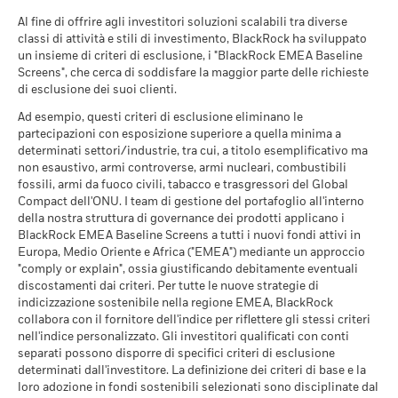
Amministratore
State Street Fund Services
Svizzera
(Ireland) Limited
Per rivedere la metodologia MSCI alla base delle
-20
Al fine di offrire agli investitori soluzioni scalabili tra diverse
Possibile rimborso al netto dei costi
Sfavorevole
Caratteristiche di Sostenibilità, cliccare sui seguenti
link.
classi di attività e stili di investimento, BlackRock ha sviluppato
Rendimento medio per ciascun anno
Termine dell'esercizio fiscale
31 maggio
un insieme di criteri di esclusione, i "BlackRock EMEA Baseline
-30
2016
2017
2018
2019
2020
2021
2022
2023
2024
2025
Screens", che cerca di soddisfare la maggior parte delle richieste
Possibile rimborso al netto dei costi
Rating MSCI ESG attribuito a
AA
Moderato
di esclusione dei suoi clienti.
Rendimento medio per ciascun anno
fondi (AAA-CCC)
al 17/07/2026
Rendimento totale (%)
Benchmark (%)
Ad esempio, questi criteri di esclusione eliminano le
Possibile rimborso al netto dei costi
partecipazioni con esposizione superiore a quella minima a
Favorevole
Punteggio di qualità MSCI
Rendimento medio per ciascun anno
8,08
End of interactive chart.
determinati settori/industrie, tra cui, a titolo esemplificativo ma
ESG (0-10)
non esaustivo, armi controverse, armi nucleari, combustibili
During this period performance was achieved under circumstances
Lo scenario di stress indica quale potrebbe essere l'importo
al 17/07/2026
that no longer apply
fossili, armi da fuoco civili, tabacco e trasgressori del Global
rimborsato in circostanze di mercato estreme.
Compact dell'ONU. I team di gestione del portafoglio all'interno
Classificazione globale
Equity Emerging Markets
*Prima del mese di 27/11/2019, il Fondo ha utilizzato un
Lipper dei fondi
Global
della nostra struttura di governance dei prodotti applicano i
indice di riferimento diverso, riflesso nei dati dell'indice di
al 17/07/2026
BlackRock EMEA Baseline Screens a tutti i nuovi fondi attivi in
riferimento.
Europa, Medio Oriente e Africa ("EMEA") mediante un approccio
Intensità Media Ponderata di
133,38
"comply or explain", ossia giustificando debitamente eventuali
Carbonio di MSCI (tonnellate
discostamenti dai criteri. Per tutte le nuove strategie di
di CO2/VENDITE IN $M)
indicizzazione sostenibile nella regione EMEA, BlackRock
2016
2017
2018
2019
2020
2021
al 17/07/2026
collabora con il fornitore dell'indice per riflettere gli stessi criteri
Aumento Implicito della
> 2,5-3,0 °C
nell'indice personalizzato. Gli investitori qualificati con conti
Rendimento
Temperatura di MSCI (0-3,0+
totale (%)
15,5
18,6
-0,8
separati possono disporre di specifici criteri di esclusione
°C)
USD
determinati dall'investitore. La definizione dei criteri di base e la
al 17/07/2026
loro adozione in fondi sostenibili selezionati sono disciplinate dal