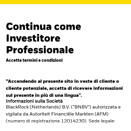
Continua come
Investitore
Professionale
Accetta termini e condizioni
“Accendendo al presente sito in veste di cliente o
cliente potenziale, accetta di ricevere informazioni
Cerca i fondi
sul presente in più di una lingua”.
iShares
Informazioni sulla Società
BlackRock (Netherlands) B.V. (“BNBV”) autorizzata e
Trova un ETF iShares o un
vigilata da Autoriteit Financiële Markten (AFM)
fondo indicizzato che ti aiuti a
(numero di registrazione 12014230). Sede legale:
Amstelplein 1, 1096 HA, Amsterdam, Paesi Bassi.
raggiungere i tuoi obiettivi di