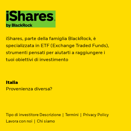
ETF Academy
iShares, parte della famiglia BlackRock, è
L’ETF Academy di iShares dedicata ai
specializzata in ETF (Exchange Traded Funds),
strumenti pensati per aiutarti a raggiungere i
Professionisti è sviluppata in
tuoi obiettivi di investimento
partnership con EFPA Italia e il suo
completamento dà diritto a due ore di
crediti formativi per il mantenimento
Italia
delle certificazioni EFPA.
Provenienza diversa?
Accedi
Tipo di investitore Descrizione
Termini
Privacy Policy
Lavora con noi
Chi siamo