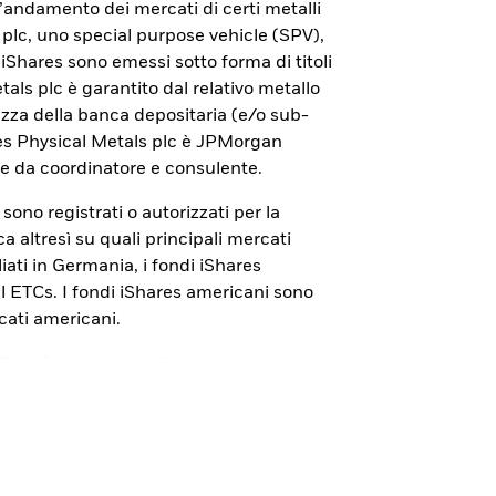
con iShares Bitcoin ETP.
ll’andamento dei mercati di certi metalli
 plc, uno special purpose vehicle (SPV),
 di iShares sono emessi sotto forma di titoli
tals plc è garantito dal relativo metallo
rezza della banca depositaria (e/o sub-
res Physical Metals plc è JPMorgan
e da coordinatore e consulente.
s sono registrati o autorizzati per la
 altresì su quali principali mercati
iati in Germania, i fondi iShares
cal ETCs. I fondi iShares americani sono
cati americani.
liana (
www.borsaitaliana.it
) sono
ionali. La pubblicazione del documento di
alcun giudizio della Consob
 I Prospetti, i Documenti con le
ID”), i Documenti di quotazione sono