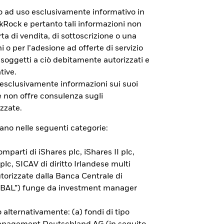
to ad uso esclusivamente informativo in
ackRock e pertanto tali informazioni non
a di vendita, di sottoscrizione o una
i o per l’adesione ad offerte di servizio
 soggetti a ciò debitamente autorizzati e
tive.
e non sono garantiti. L’investitore
 esclusivamente informazioni sui suoi
RIIPS KID ed il Documento di
e non offre consulenza sugli
zzate.
rano nelle seguenti categorie:
mparti di iShares plc, iShares II plc,
 plc, SICAV di diritto Irlandese multi
orizzate dalla Banca Centrale di
(“BAL”) funge da investment manager
 alternativamente: (a) fondi di tipo