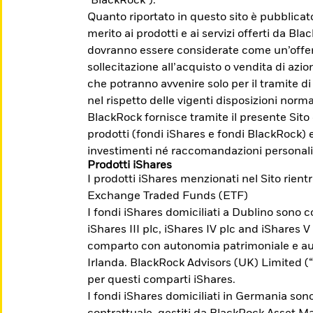
"BlackRock").
Quanto riportato in questo sito è pubblica
merito ai prodotti e ai servizi offerti da Bl
dovranno essere considerate come un’offert
sollecitazione all’acquisto o vendita di azion
che potranno avvenire solo per il tramite di
nel rispetto delle vigenti disposizioni norma
egli investimenti possono aumentare o diminuire 
BlackRock fornisce tramite il presente Sito
. Prima dell'adesione leggere il Prospetto, il P
prodotti (fondi iShares e fondi BlackRock) 
su Borsa Italiana www.borsaitaliana.it.
investimenti né raccomandazioni personali
Prodotti iShares
I prodotti iShares menzionati nel Sito rient
Exchange Traded Funds (ETF)
I fondi iShares domiciliati a Dublino sono co
i a raggiungere
iShares III plc, iShares IV plc and iShares V
comparto con autonomia patrimoniale e aut
Irlanda. BlackRock Advisors (UK) Limited 
per questi comparti iShares.
nti la possibilità di investire per temi,
I fondi iShares domiciliati in Germania sono