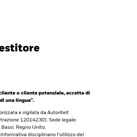
Investitori professionali
Italia
CHIUDI
CHIUDI
Cerca
estitore
ada
Chile
i (IFC)
España
an - 日本
Korea - 한국
liente o cliente potenziale, accetta di
way
Polska
di una lingua”.
den
Taiwan - 台灣
izzata e vigilata da Autoriteit
trazione 12014230). Sede legale:
 Bassi. Regno Unito.
 informativa disciplinano l’utilizzo del