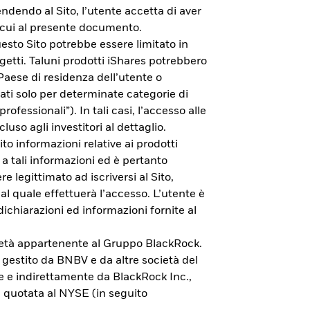
endendo al Sito, l’utente accetta di aver
di cui al presente documento.
esto Sito potrebbe essere limitato in
getti. Taluni prodotti iShares potrebbero
 Paese di residenza dell’utente o
zati solo per determinate categorie di
rofessionali”). In tali casi, l’accesso alle
cluso agli investitori al dettaglio.
to informazioni relative ai prodotti
 a tali informazioni ed è pertanto
e legittimato ad iscriversi al Sito,
al quale effettuerà l’accesso. L’utente è
dichiarazioni ed informazioni fornite al
cietà appartenente al Gruppo BlackRock.
vestimento.
è gestito da BNBV e da altre società del
e e indirettamente da BlackRock Inc.,
 quotata al NYSE (in seguito