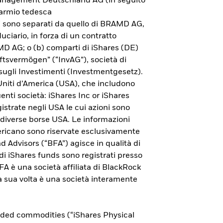
 Management Deutschland AG (in seguito
parmio tedesca
ni sono separati da quello di BRAMD AG,
uciario, in forza di un contratto
AMD AG; o (b) comparti di iShares (DE)
ftsvermögen” (“InvAG”), società di
sugli Investimenti (Investmentgesetz).
 Uniti d’America (USA), che includono
guenti società: iShares Inc or iShares
istrate negli USA le cui azioni sono
 diverse borse USA. Le informazioni
americano sono riservate esclusivamente
nd Advisors (“BFA”) agisce in qualità di
ndi iShares funds sono registrati presso
Esplora l'ETP Bitcoin di
 è una società affiliata di BlackRock
 a sua volta è una società interamente
iShares
Per saperne di più sull'investimento in bitcoin
aded commodities (“iShares Physical