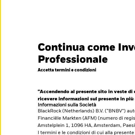
titore
iamo
Continua come Inv
België
Brazil
Can
Professionale
Investitori privati
Denmark
Deutschland
Duba
Accetta termini e condizioni
essionisti è
Hong Kong - 香港
Italia
Jap
e il suo
México
“Accendendo al presente sito in veste di c
Nederland
Nor
iti formativi per il
ricevere informazioni sul presente in più 
Singapore
South Africa
Swe
Informazioni sulla Società
BlackRock (Netherlands) B.V. (“BNBV”) autor
Õsterreich
Location not listed
Financiële Markten (AFM) (numero di regis
Amstelplein 1, 1096 HA, Amsterdam, Paesi
I termini e le condizioni di cui alla presente