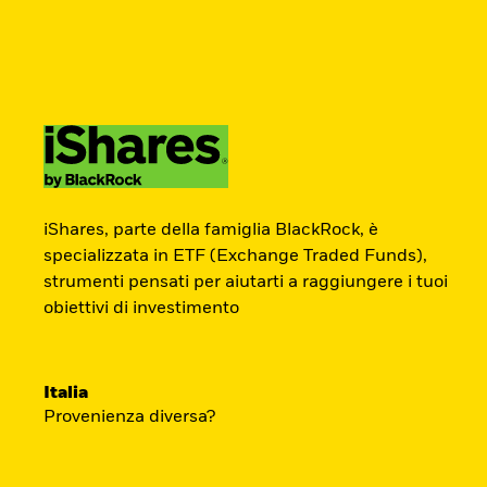
BlackRock
iShares
Aladdin
Newsletter
Cambia paese
Modifica tipologia inves
Prodotti
Tematiche
Didattica
Chi S
Americas Offshore
Australia
ETF Academy
Investitori professionali
China Offshore - 中
Colombia
iShares, parte della famiglia BlackRock, è
国境外
specializzata in ETF (Exchange Traded Funds),
strumenti pensati per aiutarti a raggiungere i tuoi
L’ETF Academy di iShares dedicata ai Prof
Finland
France
obiettivi di investimento
sviluppata in partnership con EFPA Italia 
Luxembourg
Magyarország
completamento dà diritto a due ore di cred
Portugal
Schweiz
mantenimento delle certificazioni EFPA.
Italia
United Kingdom
United States
Provenienza diversa?
Accedi