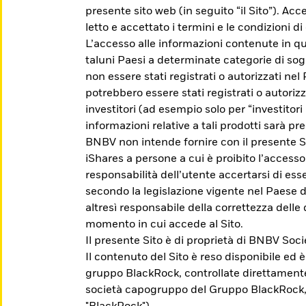
presente sito web (in seguito “il Sito”). Acc
letto e accettato i termini e le condizioni 
L’accesso alle informazioni contenute in qu
taluni Paesi a determinate categorie di sog
non essere stati registrati o autorizzati nel
potrebbero essere stati registrati o autoriz
investitori (ad esempio solo per “investitori p
informazioni relative a tali prodotti sarà pre
BNBV non intende fornire con il presente Si
iShares a persone a cui è proibito l’accesso
responsabilità dell’utente accertarsi di esser
 iShares
secondo la legislazione vigente nel Paese d
altresì responsabile della correttezza delle 
momento in cui accede al Sito.
Il presente Sito è di proprietà di BNBV So
che ti aiuti a raggiungere i tuoi obiettivi di in
Il contenuto del Sito è reso disponibile ed 
gruppo BlackRock, controllate direttament
società capogruppo del Gruppo BlackRock,