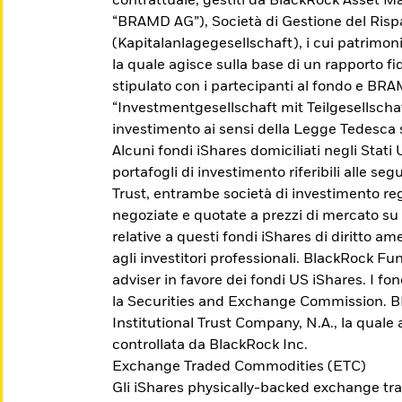
contrattuale, gestiti da BlackRock Asset
“BRAMD AG”), Società di Gestione del Ris
(Kapitalanlagegesellschaft), i cui patrimo
la quale agisce sulla base di un rapporto fid
stipulato con i partecipanti al fondo e BR
“Investmentgesellschaft mit Teilgesellscha
investimento ai sensi della Legge Tedesca 
Alcuni fondi iShares domiciliati negli Stati
portafogli di investimento riferibili alle se
Trust, entrambe società di investimento reg
negoziate e quotate a prezzi di mercato su
relative a questi fondi iShares di diritto 
agli investitori professionali. BlackRock Fu
adviser in favore dei fondi US iShares. I fo
Scopri gli Active ETF
la Securities and Exchange Commission. BFA
Institutional Trust Company, N.A., la quale
controllata da BlackRock Inc.
Accedi a una gestione esperta del portafoglio
Exchange Traded Commodities (ETC)
che cerca di sovraperformare il mercato, di
Gli iShares physically-backed exchange tr
ottenere un risultato specifico o di fornire