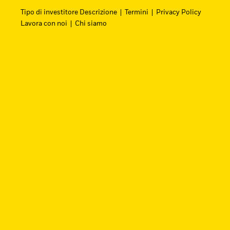
Tipo di investitore Descrizione
Termini
Privacy Policy
Lavora con noi
Chi siamo
Cerca i fondi
Trova un ETF iShares o un fondo indicizzato 