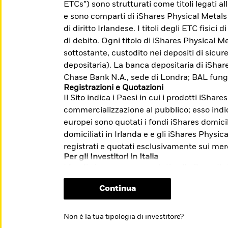
ETCs”) sono strutturati come titoli legati a
accesso a mercati difficilmente indicizzabili.
e sono comparti di iShares Physical Metals
di diritto Irlandese. I titoli degli ETC fisici
di debito. Ogni titolo di iShares Physical Me
sottostante, custodito nei depositi di sicu
me: Investire con l'obiettivo di
depositaria). La banca depositaria di iSha
lla transizione verso un'economia a basse
Chase Bank N.A., sede di Londra; BAL fung
Registrazioni e Quotazioni
Il Sito indica i Paesi in cui i prodotti iShare
i e sulle modalità di presentazione dei
commercializzazione al pubblico; esso indica
m/it/investitori-
europei sono quotati i fondi iShares domicil
stione-reclami-sito-end-investor-
domiciliati in Irlanda e e gli iShares Physi
registrati e quotati esclusivamente sui mer
Per gli Investitori in Italia
I fondi che non sono quotati sulla Borsa Ita
riservati esclusivamente ai clienti profess
Continua
quotazione relativo agli ETF non comporta 
sull’opportunità dell’investimento proposto.
informazioni chiave per gli investitori (“KI
Non è la tua tipologia di investitore?