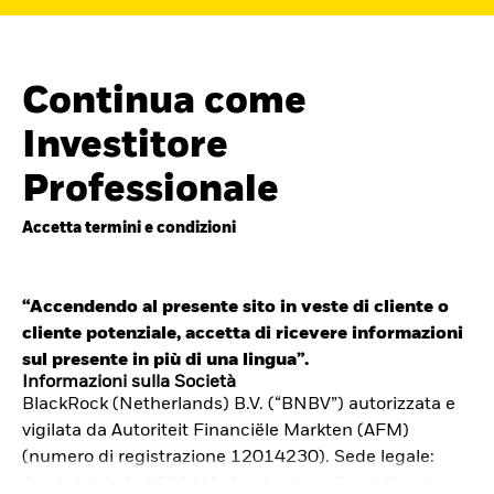
Continua come
Investitore
Professionale
Accetta termini e condizioni
“Accendendo al presente sito in veste di cliente o
cliente potenziale, accetta di ricevere informazioni
Cerca i fondi
sul presente in più di una lingua”.
iShares
Informazioni sulla Società
BlackRock (Netherlands) B.V. (“BNBV”) autorizzata e
Trova un ETF iShares o un
vigilata da Autoriteit Financiële Markten (AFM)
fondo indicizzato che ti aiuti a
(numero di registrazione 12014230). Sede legale:
Amstelplein 1, 1096 HA, Amsterdam, Paesi Bassi.
raggiungere i tuoi obiettivi di