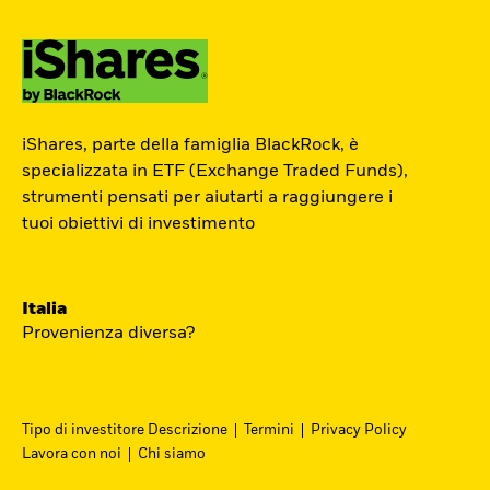
ETF Academy
iShares, parte della famiglia BlackRock, è
L’ETF Academy di iShares dedicata ai
specializzata in ETF (Exchange Traded Funds),
strumenti pensati per aiutarti a raggiungere i
Professionisti è sviluppata in
tuoi obiettivi di investimento
partnership con EFPA Italia e il suo
completamento dà diritto a due ore di
crediti formativi per il mantenimento
Italia
delle certificazioni EFPA.
Provenienza diversa?
Accedi
Tipo di investitore Descrizione
Termini
Privacy Policy
Lavora con noi
Chi siamo