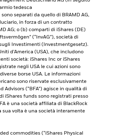
 Management Deutschland AG (in seguito
parmio tedesca
ni sono separati da quello di BRAMD AG,
uciario, in forza di un contratto
AMD AG; o (b) comparti di iShares (DE)
ftsvermögen” (“InvAG”), società di
sugli Investimenti (Investmentgesetz).
 Uniti d’America (USA), che includono
guenti società: iShares Inc or iShares
istrate negli USA le cui azioni sono
 diverse borse USA. Le informazioni
americano sono riservate esclusivamente
nd Advisors (“BFA”) agisce in qualità di
ndi iShares funds sono registrati presso
Esplora l'ETP Bitcoin di
 è una società affiliata di BlackRock
 a sua volta è una società interamente
iShares
Per saperne di più sull'investimento in bitcoin
aded commodities (“iShares Physical