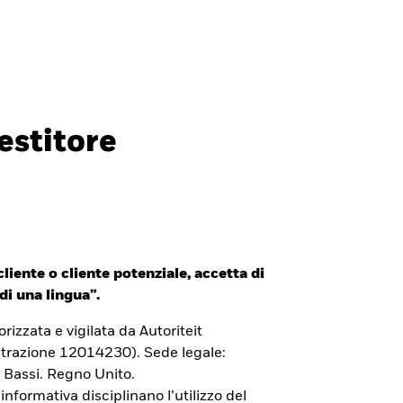
Investitori professionali
Italia
CHIUDI
CHIUDI
Cerca
estitore
ada
Chile
i (IFC)
España
an - 日本
Korea - 한국
liente o cliente potenziale, accetta di
way
Polska
di una lingua”.
den
Taiwan - 台灣
izzata e vigilata da Autoriteit
trazione 12014230). Sede legale:
 Bassi. Regno Unito.
 informativa disciplinano l’utilizzo del