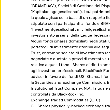
contrattuale, gestiti da BlackRock Asset
“BRAMD AG”), Società di Gestione del Ris
(Kapitalanlagegesellschaft), i cui patrimo
la quale agisce sulla base di un rapporto fid
stipulato con i partecipanti al fondo e BR
“Investmentgesellschaft mit Teilgesellscha
investimento ai sensi della Legge Tedesca 
Alcuni fondi iShares domiciliati negli Stati
portafogli di investimento riferibili alle se
Trust, entrambe società di investimento reg
negoziate e quotate a prezzi di mercato su
relative a questi fondi iShares di diritto 
agli investitori professionali. BlackRock Fu
adviser in favore dei fondi US iShares. I fo
Scopri gli Active ETF
la Securities and Exchange Commission. BFA
Institutional Trust Company, N.A., la quale
controllata da BlackRock Inc.
Accedi a una gestione esperta del portafoglio
Exchange Traded Commodities (ETC)
che cerca di sovraperformare il mercato, di
Gli iShares physically-backed exchange tr
ottenere un risultato specifico o di fornire