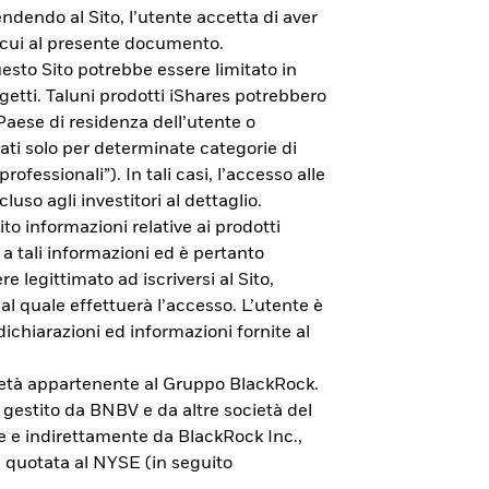
endendo al Sito, l’utente accetta di aver
di cui al presente documento.
esto Sito potrebbe essere limitato in
getti. Taluni prodotti iShares potrebbero
 Paese di residenza dell’utente o
zati solo per determinate categorie di
rofessionali”). In tali casi, l’accesso alle
cluso agli investitori al dettaglio.
to informazioni relative ai prodotti
 a tali informazioni ed è pertanto
e legittimato ad iscriversi al Sito,
al quale effettuerà l’accesso. L’utente è
dichiarazioni ed informazioni fornite al
cietà appartenente al Gruppo BlackRock.
vestimento.
è gestito da BNBV e da altre società del
e e indirettamente da BlackRock Inc.,
 quotata al NYSE (in seguito