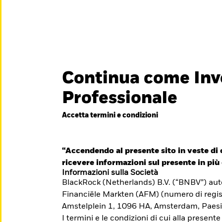
titore
iamo
Continua come Inv
België
Brazil
Can
Professionale
Investitori privati
Denmark
Deutschland
Duba
Accetta termini e condizioni
essionisti è
Hong Kong - 香港
Italia
Jap
e il suo
México
“Accendendo al presente sito in veste di c
Nederland
Nor
iti formativi per il
ricevere informazioni sul presente in più 
Singapore
South Africa
Swe
Informazioni sulla Società
BlackRock (Netherlands) B.V. (“BNBV”) autor
Õsterreich
Location not listed
Financiële Markten (AFM) (numero di regis
Amstelplein 1, 1096 HA, Amsterdam, Paesi
I termini e le condizioni di cui alla presente