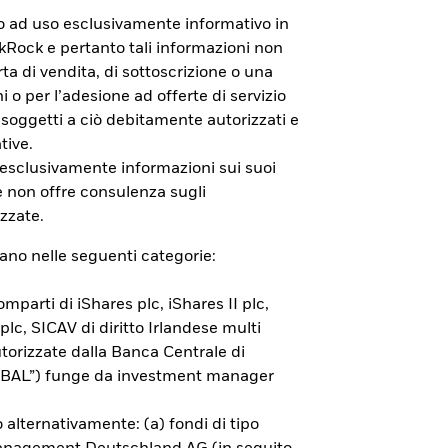
to ad uso esclusivamente informativo in
ackRock e pertanto tali informazioni non
a di vendita, di sottoscrizione o una
i o per l’adesione ad offerte di servizio
 soggetti a ciò debitamente autorizzati e
tive.
e non sono garantiti. L’investitore
 esclusivamente informazioni sui suoi
RIIPS KID ed il Documento di
e non offre consulenza sugli
zzate.
rano nelle seguenti categorie:
mparti di iShares plc, iShares II plc,
 plc, SICAV di diritto Irlandese multi
orizzate dalla Banca Centrale di
(“BAL”) funge da investment manager
 alternativamente: (a) fondi di tipo