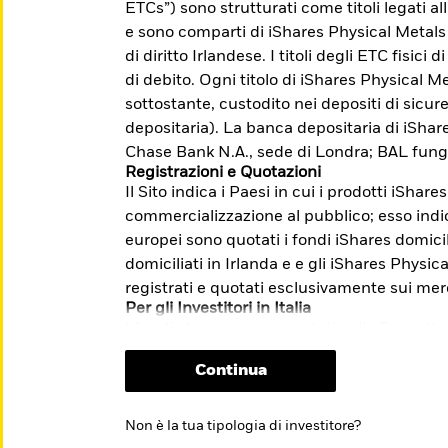
ETCs”) sono strutturati come titoli legati a
accesso a mercati difficilmente indicizzabili.
e sono comparti di iShares Physical Metals
di diritto Irlandese. I titoli degli ETC fisici
di debito. Ogni titolo di iShares Physical Me
sottostante, custodito nei depositi di sicu
me: Investire con l'obiettivo di
depositaria). La banca depositaria di iSha
lla transizione verso un'economia a basse
Chase Bank N.A., sede di Londra; BAL fung
Registrazioni e Quotazioni
Il Sito indica i Paesi in cui i prodotti iShare
i e sulle modalità di presentazione dei
commercializzazione al pubblico; esso indica
m/it/investitori-
europei sono quotati i fondi iShares domicil
stione-reclami-sito-end-investor-
domiciliati in Irlanda e e gli iShares Physi
registrati e quotati esclusivamente sui mer
Per gli Investitori in Italia
I fondi che non sono quotati sulla Borsa Ita
riservati esclusivamente ai clienti profess
Continua
quotazione relativo agli ETF non comporta 
sull’opportunità dell’investimento proposto.
informazioni chiave per gli investitori (“KI
Non è la tua tipologia di investitore?