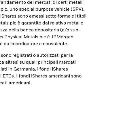
con iShares Bitcoin ETP.
ll’andamento dei mercati di certi metalli
 plc, uno special purpose vehicle (SPV),
 di iShares sono emessi sotto forma di titoli
tals plc è garantito dal relativo metallo
rezza della banca depositaria (e/o sub-
res Physical Metals plc è JPMorgan
e da coordinatore e consulente.
s sono registrati o autorizzati per la
 altresì su quali principali mercati
iati in Germania, i fondi iShares
cal ETCs. I fondi iShares americani sono
cati americani.
liana (
www.borsaitaliana.it
) sono
ionali. La pubblicazione del documento di
alcun giudizio della Consob
 I Prospetti, i Documenti con le
ID”), i Documenti di quotazione sono