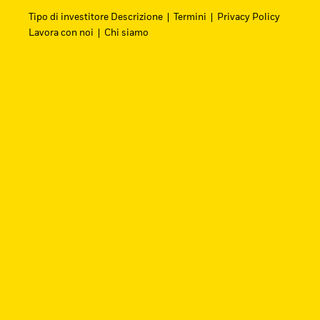
Tipo di investitore Descrizione
Termini
Privacy Policy
Lavora con noi
Chi siamo
Cerca i fondi
Trova un ETF iShares o un fondo indicizzato 