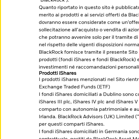
"BlackRock").
Quanto riportato in questo sito è pubblica
merito ai prodotti e ai servizi offerti da Bl
dovranno essere considerate come un’offert
sollecitazione all’acquisto o vendita di azion
che potranno avvenire solo per il tramite di
nel rispetto delle vigenti disposizioni norma
egli investimenti possono aumentare o diminuire 
BlackRock fornisce tramite il presente Sito
. Prima dell'adesione leggere il Prospetto, il P
prodotti (fondi iShares e fondi BlackRock) 
su Borsa Italiana www.borsaitaliana.it.
investimenti né raccomandazioni personali
Prodotti iShares
I prodotti iShares menzionati nel Sito rient
Exchange Traded Funds (ETF)
I fondi iShares domiciliati a Dublino sono co
i a raggiungere
iShares III plc, iShares IV plc and iShares V
comparto con autonomia patrimoniale e aut
Irlanda. BlackRock Advisors (UK) Limited 
per questi comparti iShares.
nti la possibilità di investire per temi,
I fondi iShares domiciliati in Germania sono