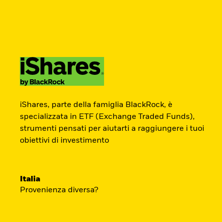
BlackRock
iShares
Aladdin
Newsletter
Cambia paese
Modifica tipologia inves
Prodotti
Tematiche
Didattica
Chi S
Americas Offshore
Australia
ETF Academy
Investitori professionali
China Offshore - 中
Colombia
iShares, parte della famiglia BlackRock, è
国境外
specializzata in ETF (Exchange Traded Funds),
strumenti pensati per aiutarti a raggiungere i tuoi
L’ETF Academy di iShares dedicata ai Prof
Finland
France
obiettivi di investimento
sviluppata in partnership con EFPA Italia 
Luxembourg
Magyarország
completamento dà diritto a due ore di cred
Portugal
Schweiz
mantenimento delle certificazioni EFPA.
Italia
United Kingdom
United States
Provenienza diversa?
Accedi