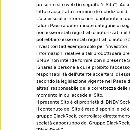
presente sito web (in seguito “il Sito”). Acc
letto e accettato i termini e le condizioni 
L’accesso alle informazioni contenute in qu
taluni Paesi a determinate categorie di sog
non essere stati registrati o autorizzati nel
potrebbero essere stati registrati o autoriz
investitori (ad esempio solo per “investitori p
informazioni relative a tali prodotti sarà pre
BNBV non intende fornire con il presente Si
iShares a persone a cui è proibito l’accesso
responsabilità dell’utente accertarsi di esser
 iShares
secondo la legislazione vigente nel Paese d
altresì responsabile della correttezza delle 
momento in cui accede al Sito.
Il presente Sito è di proprietà di BNBV So
che ti aiuti a raggiungere i tuoi obiettivi di in
Il contenuto del Sito è reso disponibile ed 
gruppo BlackRock, controllate direttament
società capogruppo del Gruppo BlackRock,