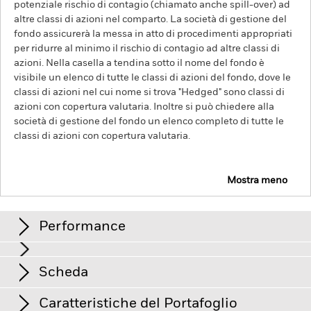
potenziale rischio di contagio (chiamato anche spill-over) ad
altre classi di azioni nel comparto. La società di gestione del
fondo assicurerà la messa in atto di procedimenti appropriati
per ridurre al minimo il rischio di contagio ad altre classi di
azioni. Nella casella a tendina sotto il nome del fondo è
visibile un elenco di tutte le classi di azioni del fondo, dove le
classi di azioni nel cui nome si trova "Hedged" sono classi di
azioni con copertura valutaria. Inoltre si può chiedere alla
società di gestione del fondo un elenco completo di tutte le
classi di azioni con copertura valutaria.
Mostra meno
iShares Euro Government Bond Index Fund (IE)
Performance
Tabella
Scheda
Il rischio di credito, le variazioni dei tassi d'interesse e/o le
insolvenze degli emittenti incideranno in misura significativa
sulla performance dei titoli a reddito fisso. I declassamenti
Mostra tabella completa
Caratteristiche del Portafoglio
potenziali o effettivi del rating creditizio possono aumentare il