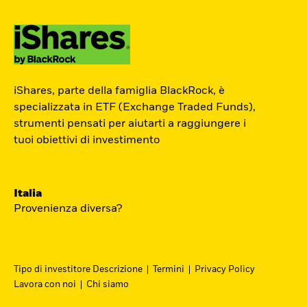
ETF Academy
iShares, parte della famiglia BlackRock, è
L’ETF Academy di iShares dedicata ai
specializzata in ETF (Exchange Traded Funds),
strumenti pensati per aiutarti a raggiungere i
Professionisti è sviluppata in
tuoi obiettivi di investimento
partnership con EFPA Italia e il suo
completamento dà diritto a due ore di
crediti formativi per il mantenimento
Italia
delle certificazioni EFPA.
Provenienza diversa?
Accedi
Tipo di investitore Descrizione
Termini
Privacy Policy
Lavora con noi
Chi siamo