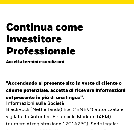
Continua come
Investitore
Professionale
Accetta termini e condizioni
“Accendendo al presente sito in veste di cliente o
cliente potenziale, accetta di ricevere informazioni
Cerca i fondi
sul presente in più di una lingua”.
iShares
Informazioni sulla Società
BlackRock (Netherlands) B.V. (“BNBV”) autorizzata e
Trova un ETF iShares o un
vigilata da Autoriteit Financiële Markten (AFM)
fondo indicizzato che ti aiuti a
(numero di registrazione 12014230). Sede legale:
Amstelplein 1, 1096 HA, Amsterdam, Paesi Bassi.
raggiungere i tuoi obiettivi di