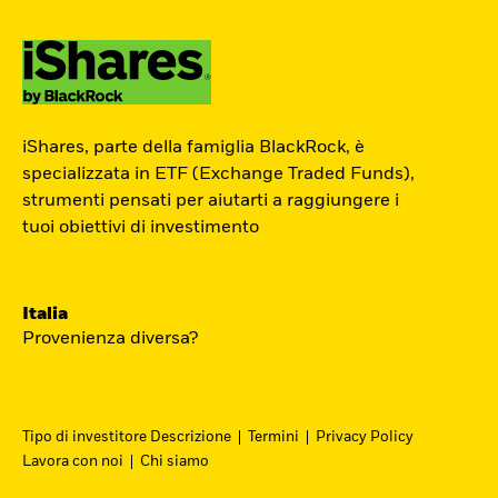
ETF Academy
iShares, parte della famiglia BlackRock, è
L’ETF Academy di iShares dedicata ai
specializzata in ETF (Exchange Traded Funds),
strumenti pensati per aiutarti a raggiungere i
Professionisti è sviluppata in
tuoi obiettivi di investimento
partnership con EFPA Italia e il suo
completamento dà diritto a due ore di
crediti formativi per il mantenimento
Italia
delle certificazioni EFPA.
Provenienza diversa?
Accedi
Tipo di investitore Descrizione
Termini
Privacy Policy
Lavora con noi
Chi siamo