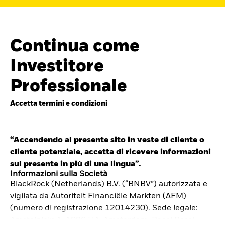
Continua come
Investitore
Professionale
Accetta termini e condizioni
“Accendendo al presente sito in veste di cliente o
cliente potenziale, accetta di ricevere informazioni
Cerca i fondi
sul presente in più di una lingua”.
iShares
Informazioni sulla Società
BlackRock (Netherlands) B.V. (“BNBV”) autorizzata e
Trova un ETF iShares o un
vigilata da Autoriteit Financiële Markten (AFM)
fondo indicizzato che ti aiuti a
(numero di registrazione 12014230). Sede legale:
Amstelplein 1, 1096 HA, Amsterdam, Paesi Bassi.
raggiungere i tuoi obiettivi di