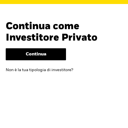
Continua come
Investitore Privato
Continua
Cerca i fondi
Non è la tua tipologia di investitore?
iShares
Trova un ETF iShares o un
fondo indicizzato che ti aiuti a
raggiungere i tuoi obiettivi di
investimento.