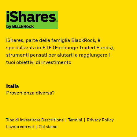
ETF Academy
iShares, parte della famiglia BlackRock, è
Il percorso interattivo di iShares per
specializzata in ETF (Exchange Traded Funds),
strumenti pensati per aiutarti a raggiungere i
conoscere il mondo degli ETF, dedicato
tuoi obiettivi di investimento
agli investitori privati.
Inizia ora
Italia
Provenienza diversa?
Tipo di investitore Descrizione
Termini
Privacy Policy
Lavora con noi
Chi siamo