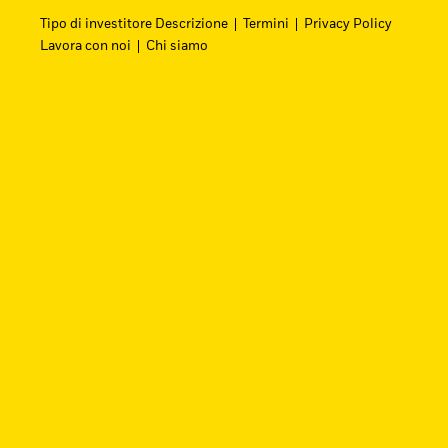
Tipo di investitore Descrizione
Termini
Privacy Policy
Lavora con noi
Chi siamo
Cerca i fondi
Trova un ETF iShares o un fondo indicizzato 