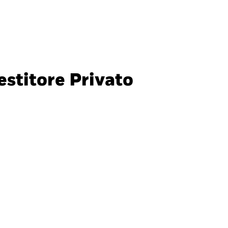
Investitori privati
Italia
CHIUDI
CHIUDI
Cerca
stitore Privato
ada
Chile
nali
i (IFC)
España
an - 日本
Korea - 한국
way
Polska
den
Taiwan - 台灣