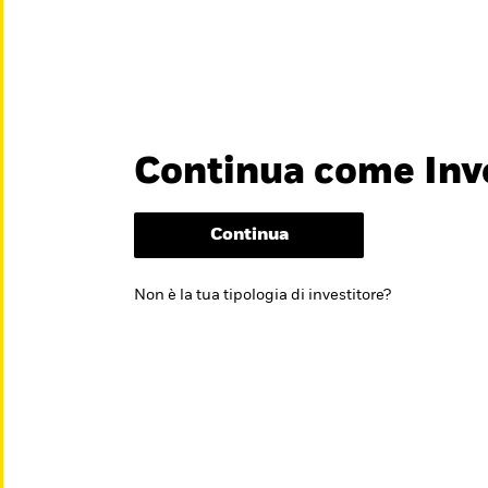
titore
Chi Siamo
Continua come Inve
België
Brazil
Can
Investitori professio
Denmark
Deutschland
Duba
Continua
noscere il mondo
Hong Kong - 香港
Italia
Jap
Non è la tua tipologia di investitore?
México
Nederland
Nor
Singapore
South Africa
Swe
Õsterreich
Location not listed