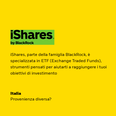
BlackRock
iShares
Aladdin
Cambia paese
Modifica tipologia inves
Prodotti
Approfondimenti
Didattica
Americas Offshore
Australia
ETF Academy
Investitori privati
China Offshore - 中
Colombia
iShares, parte della famiglia BlackRock, è
国境外
specializzata in ETF (Exchange Traded Funds),
strumenti pensati per aiutarti a raggiungere i tuoi
Il percorso interattivo di iShares per co
Finland
France
obiettivi di investimento
degli ETF, dedicato agli investitori privati.
Luxembourg
Magyarország
Portugal
Schweiz
Inizia ora
Italia
United Kingdom
United States
Provenienza diversa?