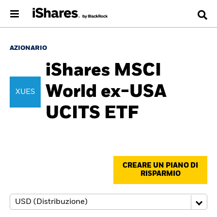
AZIONARIO
iShares MSCI
World ex-USA
XUES
UCITS ETF
CREARE UN PIANO DI
RISPARMIO